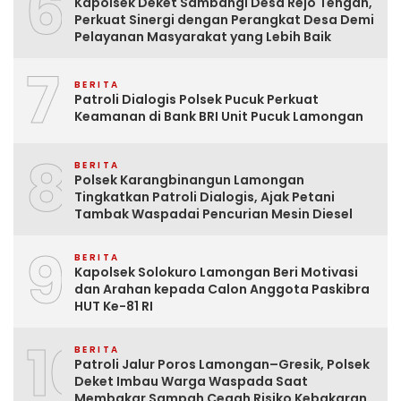
6
Kapolsek Deket Sambangi Desa Rejo Tengah,
Perkuat Sinergi dengan Perangkat Desa Demi
Pelayanan Masyarakat yang Lebih Baik
7
BERITA
Patroli Dialogis Polsek Pucuk Perkuat
Keamanan di Bank BRI Unit Pucuk Lamongan
8
BERITA
Polsek Karangbinangun Lamongan
Tingkatkan Patroli Dialogis, Ajak Petani
Tambak Waspadai Pencurian Mesin Diesel
9
BERITA
Kapolsek Solokuro Lamongan Beri Motivasi
dan Arahan kepada Calon Anggota Paskibra
HUT Ke-81 RI
10
BERITA
Patroli Jalur Poros Lamongan–Gresik, Polsek
Deket Imbau Warga Waspada Saat
Membakar Sampah Cegah Risiko Kebakaran