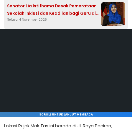
Senator Lia Istifhama Desak Pemerataan
Sekolah Inklusi dan Keadilan bagi Guru di
Selasa, 4 November 2025
Indonesia
SCROLL UNTUK LANJUT MEMBACA
Lokasi Rujak Mak Tas ini berada di Jl. Raya Paciran,