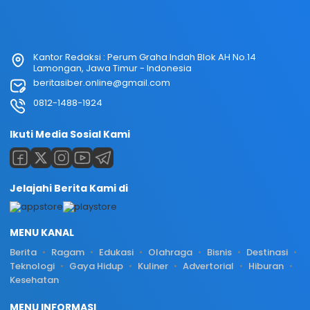
Kantor Redaksi : Perum Graha Indah Blok AH No.14
Lamongan, Jawa Timur - Indonesia
beritasiber.online@gmail.com
0812-1488-1924
Ikuti Media Sosial Kami
Jelajahi Berita Kami di
MENU KANAL
Berita
Ragam
Edukasi
Olahraga
Bisnis
Destinasi
Teknologi
Gaya Hidup
Kuliner
Advertorial
Hiburan
Kesehatan
MENU INFORMASI