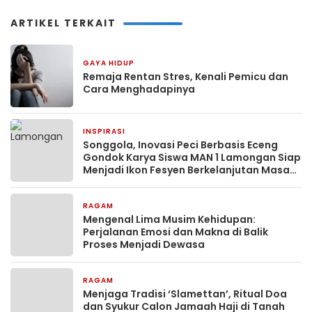
ARTIKEL TERKAIT
GAYA HIDUP
5 jam yang lalu
Remaja Rentan Stres, Kenali Pemicu dan
Cara Menghadapinya
INSPIRASI
1 bulan yang lalu
Songgola, Inovasi Peci Berbasis Eceng
Gondok Karya Siswa MAN 1 Lamongan Siap
Menjadi Ikon Fesyen Berkelanjutan Masa
Depan
RAGAM
3 bulan yang lalu
Mengenal Lima Musim Kehidupan:
Perjalanan Emosi dan Makna di Balik
Proses Menjadi Dewasa
RAGAM
3 bulan yang lalu
Menjaga Tradisi ‘Slamettan’, Ritual Doa
dan Syukur Calon Jamaah Haji di Tanah