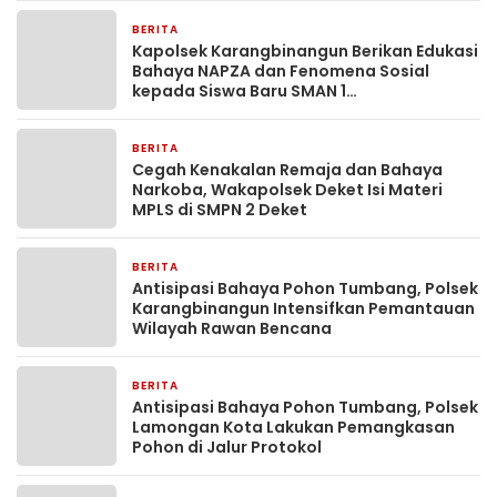
BERITA
3 minggu yang lalu
Kapolsek Karangbinangun Berikan Edukasi
Bahaya NAPZA dan Fenomena Sosial
kepada Siswa Baru SMAN 1
Karangbinangun
BERITA
3 minggu yang lalu
Cegah Kenakalan Remaja dan Bahaya
Narkoba, Wakapolsek Deket Isi Materi
MPLS di SMPN 2 Deket
BERITA
3 minggu yang lalu
Antisipasi Bahaya Pohon Tumbang, Polsek
Karangbinangun Intensifkan Pemantauan
Wilayah Rawan Bencana
BERITA
1 bulan yang lalu
Antisipasi Bahaya Pohon Tumbang, Polsek
Lamongan Kota Lakukan Pemangkasan
Pohon di Jalur Protokol