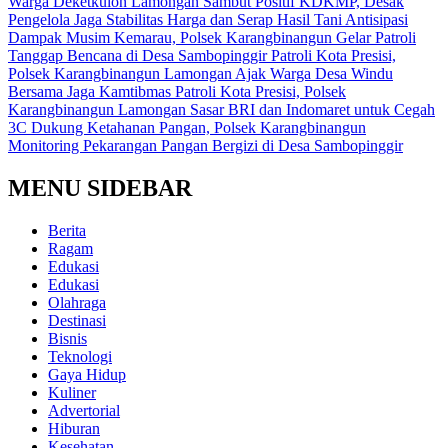
Warga Deketkulon Lamongan Sambut Positif KDKMP, Desak
Pengelola Jaga Stabilitas Harga dan Serap Hasil Tani
Antisipasi
Dampak Musim Kemarau, Polsek Karangbinangun Gelar Patroli
Tanggap Bencana di Desa Sambopinggir
Patroli Kota Presisi,
Polsek Karangbinangun Lamongan Ajak Warga Desa Windu
Bersama Jaga Kamtibmas
Patroli Kota Presisi, Polsek
Karangbinangun Lamongan Sasar BRI dan Indomaret untuk Cegah
3C
Dukung Ketahanan Pangan, Polsek Karangbinangun
Monitoring Pekarangan Pangan Bergizi di Desa Sambopinggir
MENU SIDEBAR
Berita
Ragam
Edukasi
Edukasi
Olahraga
Destinasi
Bisnis
Teknologi
Gaya Hidup
Kuliner
Advertorial
Hiburan
Kesehatan