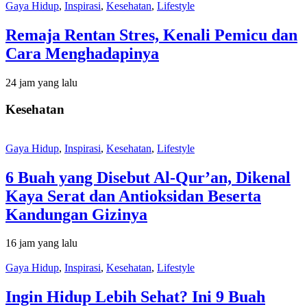
Gaya Hidup
,
Inspirasi
,
Kesehatan
,
Lifestyle
Remaja Rentan Stres, Kenali Pemicu dan
Cara Menghadapinya
24 jam yang lalu
Kesehatan
Gaya Hidup
,
Inspirasi
,
Kesehatan
,
Lifestyle
6 Buah yang Disebut Al-Qur’an, Dikenal
Kaya Serat dan Antioksidan Beserta
Kandungan Gizinya
16 jam yang lalu
Gaya Hidup
,
Inspirasi
,
Kesehatan
,
Lifestyle
Ingin Hidup Lebih Sehat? Ini 9 Buah