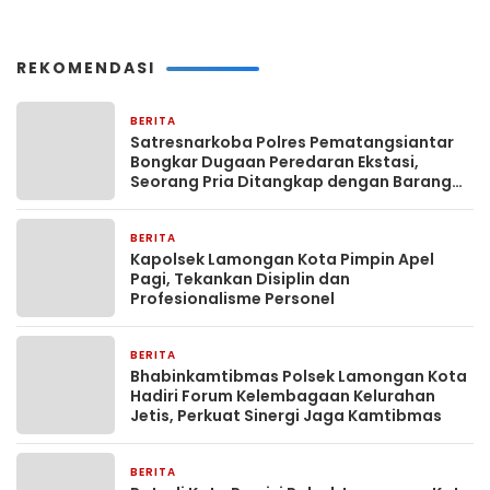
REKOMENDASI
BERITA
18 jam yang lalu
Satresnarkoba Polres Pematangsiantar
Bongkar Dugaan Peredaran Ekstasi,
Seorang Pria Ditangkap dengan Barang
Bukti 18 Butir Pil
BERITA
21 jam yang lalu
Kapolsek Lamongan Kota Pimpin Apel
Pagi, Tekankan Disiplin dan
Profesionalisme Personel
BERITA
21 jam yang lalu
Bhabinkamtibmas Polsek Lamongan Kota
Hadiri Forum Kelembagaan Kelurahan
Jetis, Perkuat Sinergi Jaga Kamtibmas
BERITA
21 jam yang lalu