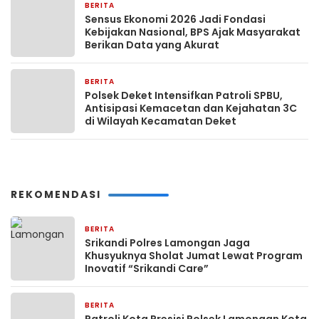
BERITA
6 jam yang lalu
Sensus Ekonomi 2026 Jadi Fondasi
Kebijakan Nasional, BPS Ajak Masyarakat
Berikan Data yang Akurat
BERITA
7 jam yang lalu
Polsek Deket Intensifkan Patroli SPBU,
Antisipasi Kemacetan dan Kejahatan 3C
di Wilayah Kecamatan Deket
REKOMENDASI
BERITA
11 jam yang lalu
Srikandi Polres Lamongan Jaga
Khusyuknya Sholat Jumat Lewat Program
Inovatif “Srikandi Care”
BERITA
12 jam yang lalu