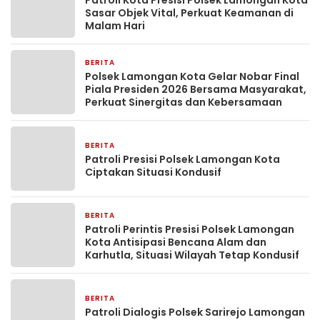
Patroli Kota Presisi Polsek Lamongan Kota
Sasar Objek Vital, Perkuat Keamanan di
Malam Hari
BERITA
12 jam yang lalu
Polsek Lamongan Kota Gelar Nobar Final
Piala Presiden 2026 Bersama Masyarakat,
Perkuat Sinergitas dan Kebersamaan
BERITA
13 jam yang lalu
Patroli Presisi Polsek Lamongan Kota
Ciptakan Situasi Kondusif
BERITA
13 jam yang lalu
Patroli Perintis Presisi Polsek Lamongan
Kota Antisipasi Bencana Alam dan
Karhutla, Situasi Wilayah Tetap Kondusif
BERITA
14 jam yang lalu
Patroli Dialogis Polsek Sarirejo Lamongan