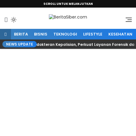
SCROLL UNTUK MELANJUTKAN
Sumber Informasi Terpercaya
BeritaSiber.com
BERITA
BISNIS
TEKNOLOGI
LIFESTYLE
KESEHATAN
NEWS UPDATE
Pimpin Biro Kedokteran Kepolisian, Perkuat Layanan Forensik dan Dokk