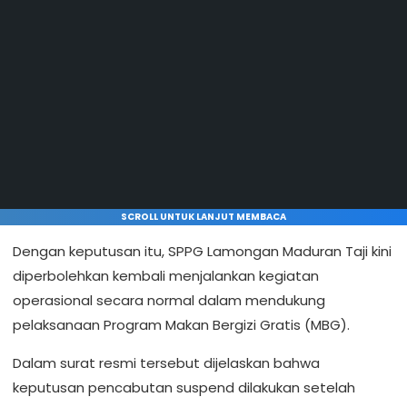
SCROLL UNTUK LANJUT MEMBACA
Dengan keputusan itu, SPPG Lamongan Maduran Taji kini
diperbolehkan kembali menjalankan kegiatan
operasional secara normal dalam mendukung
pelaksanaan Program Makan Bergizi Gratis (MBG).
Dalam surat resmi tersebut dijelaskan bahwa
keputusan pencabutan suspend dilakukan setelah