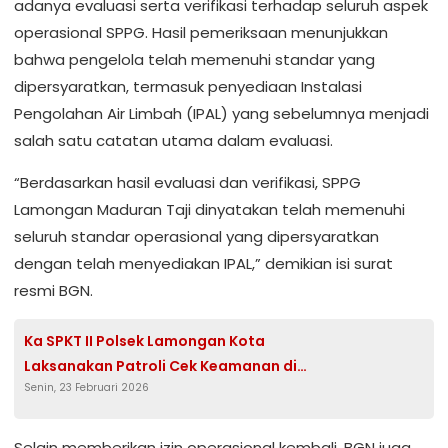
adanya evaluasi serta verifikasi terhadap seluruh aspek
operasional SPPG. Hasil pemeriksaan menunjukkan
bahwa pengelola telah memenuhi standar yang
dipersyaratkan, termasuk penyediaan Instalasi
Pengolahan Air Limbah (IPAL) yang sebelumnya menjadi
salah satu catatan utama dalam evaluasi.
“Berdasarkan hasil evaluasi dan verifikasi, SPPG
Lamongan Maduran Taji dinyatakan telah memenuhi
seluruh standar operasional yang dipersyaratkan
dengan telah menyediakan IPAL,” demikian isi surat
resmi BGN.
Ka SPKT II Polsek Lamongan Kota
Laksanakan Patroli Cek Keamanan di
Senin, 23 Februari 2026
Stasiun KA Lamongan
Selain memberikan izin operasional kembali, BGN juga