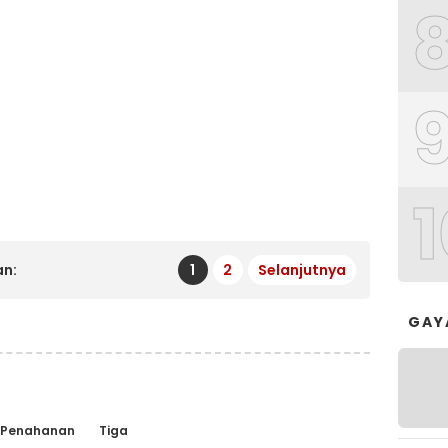
1
n:
1
2
Selanjutnya
GAY
Penahanan
Tiga