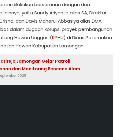
n ini dilakukan bersamaan dengan dua
 lainnya, yaitu Sandy Ariyanto alias SA, Direktur
Crisna, dan Davis Maherul Abbasiya alias DMA,
libat dalam dugaan korupsi proyek pembangunan
otong Hewan Unggas (
RPHU
) di Dinas Peternakan
ehatan Hewan Kabupaten Lamongan.
Sarirejo Lamongan Gelar Patroli
ahan dan Monitoring Bencana Alam
September 2025