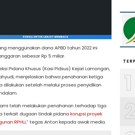
SCROLL UNTUK LANJUT MEMBACA
ang menggunakan dana APBD tahun 2022 ini
anggaran sebesar Rp 5 miliar.
TER
eksi Pidana Khusus (Kasi Pidsus) Kejari Lamongan,
1
hyudi, menjelaskan bahwa penahanan ketiga
a dilakukan setelah melalui proses penyidikan
ndalam.
i, kami telah melakukan penahanan terhadap tiga
a terkait dugaan tindak pidana
korupsi proyek
unan RPHU
,” tegas Anton kepada awak media.