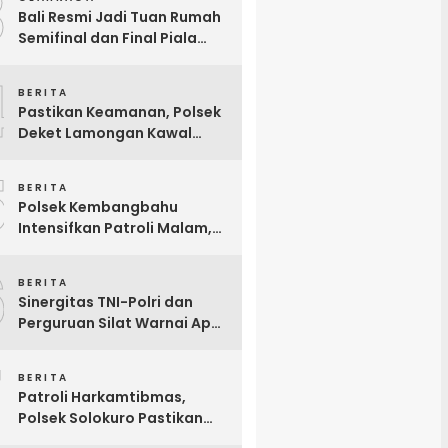
3
Bali Resmi Jadi Tuan Rumah
Semifinal dan Final Piala
Presiden 2026, Hadiah Juara
4
Naik Jadi Rp8 Miliar
BERITA
Pastikan Keamanan, Polsek
Deket Lamongan Kawal
Keberangkatan 16 Calon
5
Warga IKSPI
BERITA
Polsek Kembangbahu
Intensifkan Patroli Malam,
Antisipasi 3C hingga
6
Gesekan Perguruan Silat
BERITA
Sinergitas TNI-Polri dan
Perguruan Silat Warnai Apel
Siaga Pengamanan
7
Pengesahan Warga Baru
BERITA
IKSPI di Solokuro
Patroli Harkamtibmas,
Polsek Solokuro Pastikan
Perbankan dan Swalayan