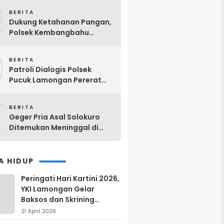
8
Tetap Aman dan Kondusif
BERITA
Dukung Ketahanan Pangan,
Polsek Kembangbahu
Monitoring P2B
9
BERITA
Patroli Dialogis Polsek
Pucuk Lamongan Pererat
Kemitraan dengan
0
Masyarakat di Warung Kopi
BERITA
Geger Pria Asal Solokuro
Ditemukan Meninggal di
Teras Kos Tikung Lamongan
A HIDUP
Peringati Hari Kartini 2026,
YKI Lamongan Gelar
Baksos dan Skrining
Kanker Serviks
21 April 2026