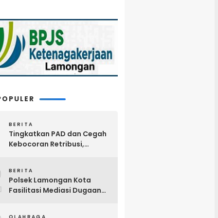
POPULER
BERITA
Tingkatkan PAD dan Cegah
Kebocoran Retribusi,
Pemkab Lamongan
2
Terapkan Pembayaran
BERITA
Parkir Digital QRIS
Polsek Lamongan Kota
Fasilitasi Mediasi Dugaan
Limbah Tempe
OLAHRAGA