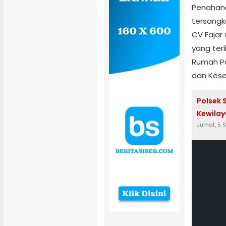
Penahana
tersangka
CV Fajar 
yang ter
Rumah P
dan Kes
Polsek 
Kewilay
Jumat, 5 