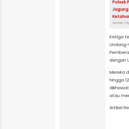
Polsek
Jagung 
Ketaha
Jumat, 1 
Ketiga t
Undang-U
Pemberan
dengan 
Mereka di
hingga 1
dikhawat
atau men
Artikel 