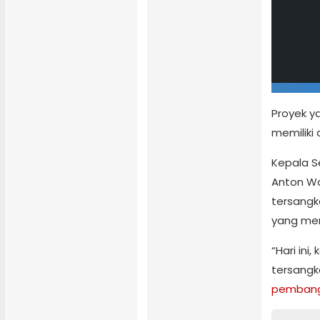
Proyek y
memiliki 
Kepala S
Anton Wa
tersangk
yang me
“Hari in
tersangk
pembang