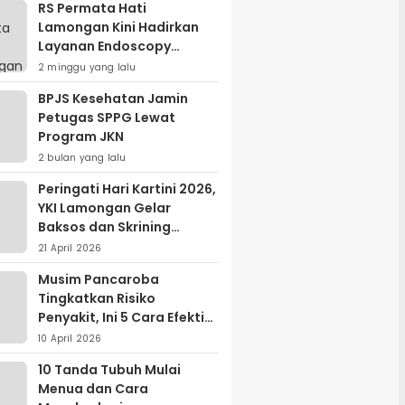
RS Permata Hati
Lamongan Kini Hadirkan
Layanan Endoscopy
Modern, Begini
2 minggu yang lalu
Keunggulannya
BPJS Kesehatan Jamin
Petugas SPPG Lewat
Program JKN
2 bulan yang lalu
Peringati Hari Kartini 2026,
YKI Lamongan Gelar
Baksos dan Skrining
Kanker Serviks
21 April 2026
Musim Pancaroba
Tingkatkan Risiko
Penyakit, Ini 5 Cara Efektif
Menjaga Kesehatan
10 April 2026
10 Tanda Tubuh Mulai
Menua dan Cara