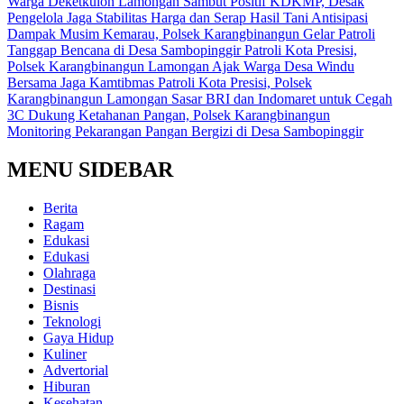
Warga Deketkulon Lamongan Sambut Positif KDKMP, Desak
Pengelola Jaga Stabilitas Harga dan Serap Hasil Tani
Antisipasi
Dampak Musim Kemarau, Polsek Karangbinangun Gelar Patroli
Tanggap Bencana di Desa Sambopinggir
Patroli Kota Presisi,
Polsek Karangbinangun Lamongan Ajak Warga Desa Windu
Bersama Jaga Kamtibmas
Patroli Kota Presisi, Polsek
Karangbinangun Lamongan Sasar BRI dan Indomaret untuk Cegah
3C
Dukung Ketahanan Pangan, Polsek Karangbinangun
Monitoring Pekarangan Pangan Bergizi di Desa Sambopinggir
MENU SIDEBAR
Berita
Ragam
Edukasi
Edukasi
Olahraga
Destinasi
Bisnis
Teknologi
Gaya Hidup
Kuliner
Advertorial
Hiburan
Kesehatan