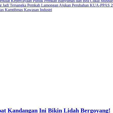
Perkuat Kepercayaan Publik
Pemkab Banyumas dan Bea Cukai Musnahka
i Jadi Tersangka
Pemkab Lamongan Ajukan Perubahan KUA-PPAS 2026
tas Kamtibmas Kawasan Industri
pat Kandangan Ini Bikin Lidah Bergoyang!