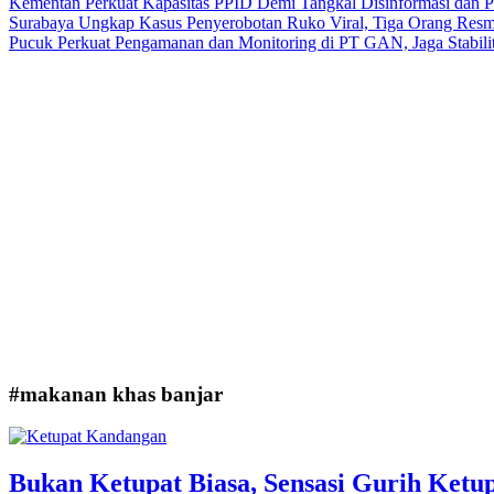
Kementan Perkuat Kapasitas PPID Demi Tangkal Disinformasi dan 
Surabaya Ungkap Kasus Penyerobotan Ruko Viral, Tiga Orang Resm
Pucuk Perkuat Pengamanan dan Monitoring di PT GAN, Jaga Stabili
#makanan khas banjar
Bukan Ketupat Biasa, Sensasi Gurih Ketu