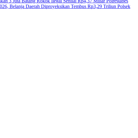
n 3 Juta Batang Rokok Ilegal Senilai Rp4,37 Miliar
Polrestabes
, Belanja Daerah Diproyeksikan Tembus Rp3,29 Triliun
Polsek