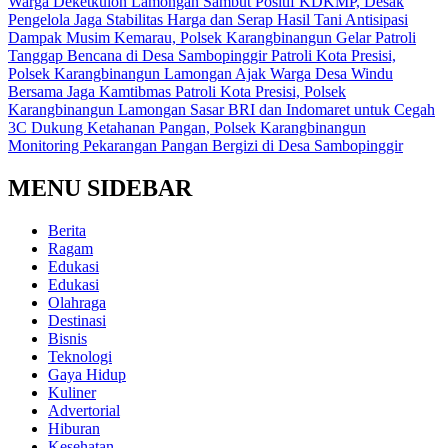
Warga Deketkulon Lamongan Sambut Positif KDKMP, Desak
Pengelola Jaga Stabilitas Harga dan Serap Hasil Tani
Antisipasi
Dampak Musim Kemarau, Polsek Karangbinangun Gelar Patroli
Tanggap Bencana di Desa Sambopinggir
Patroli Kota Presisi,
Polsek Karangbinangun Lamongan Ajak Warga Desa Windu
Bersama Jaga Kamtibmas
Patroli Kota Presisi, Polsek
Karangbinangun Lamongan Sasar BRI dan Indomaret untuk Cegah
3C
Dukung Ketahanan Pangan, Polsek Karangbinangun
Monitoring Pekarangan Pangan Bergizi di Desa Sambopinggir
MENU SIDEBAR
Berita
Ragam
Edukasi
Edukasi
Olahraga
Destinasi
Bisnis
Teknologi
Gaya Hidup
Kuliner
Advertorial
Hiburan
Kesehatan