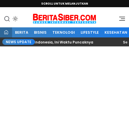
SCROLL UNTUK MELANJUTKAN
Sumber Informasi Terpercaya
BeritaSiber.com
BERITA
BISNIS
TEKNOLOGI
LIFESTYLE
KESEHATAN
NEWS UPDATE
hat dari Indonesia, Ini Waktu Puncaknya
Senator Lia I