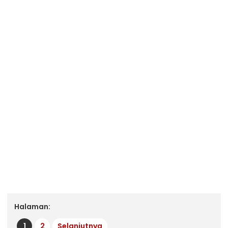
Halaman:
1
2
Selanjutnya