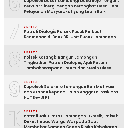
6
Kapolsek Deket Sambangi Desa Rejo Tengah,
Perkuat Sinergi dengan Perangkat Desa Demi
Pelayanan Masyarakat yang Lebih Baik
7
BERITA
Patroli Dialogis Polsek Pucuk Perkuat
Keamanan di Bank BRI Unit Pucuk Lamongan
8
BERITA
Polsek Karangbinangun Lamongan
Tingkatkan Patroli Dialogis, Ajak Petani
Tambak Waspadai Pencurian Mesin Diesel
9
BERITA
Kapolsek Solokuro Lamongan Beri Motivasi
dan Arahan kepada Calon Anggota Paskibra
HUT Ke-81 RI
10
BERITA
Patroli Jalur Poros Lamongan–Gresik, Polsek
Deket Imbau Warga Waspada Saat
Membakar Sampah Cegah Risiko Kebakaran