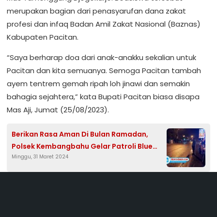
merupakan bagian dari penasyarufan dana zakat
profesi dan infaq Badan Amil Zakat Nasional (Baznas)
Kabupaten Pacitan.
“Saya berharap doa dari anak-anakku sekalian untuk
Pacitan dan kita semuanya. Semoga Pacitan tambah
ayem tentrem gemah ripah loh jinawi dan semakin
bahagia sejahtera,” kata Bupati Pacitan biasa disapa
Mas Aji, Jumat (25/08/2023).
Berikan Rasa Aman Di Bulan Ramadan,
Polsek Kembangbahu Gelar Patroli Blue
Minggu, 31 Maret 2024
Light