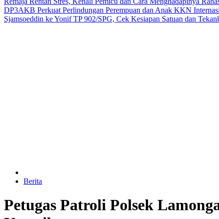
Remaja Rentan Stres, Kenali Pemicu dan Cara Menghadapinya
Raha
DP3AKB Perkuat Perlindungan Perempuan dan Anak
KKN Internas
Sjamsoeddin ke Yonif TP 902/SPG, Cek Kesiapan Satuan dan Tekanka
Berita
Petugas Patroli Polsek Lamong