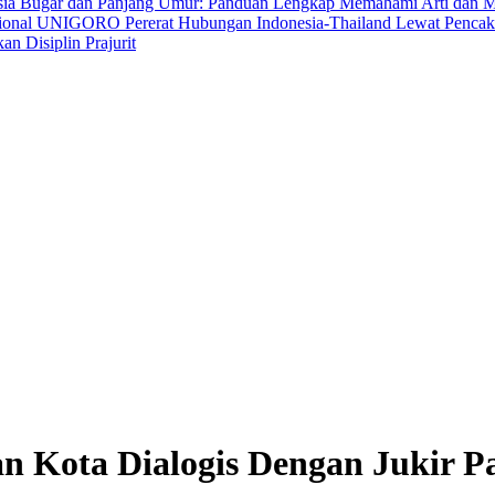
sia Bugar dan Panjang Umur: Panduan Lengkap Memahami Arti dan M
ional UNIGORO Pererat Hubungan Indonesia-Thailand Lewat Pencak
n Disiplin Prajurit
an Kota Dialogis Dengan Jukir 