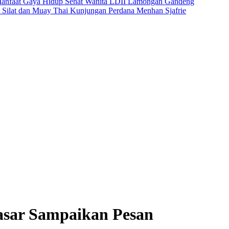
anfaat Gaya Hidup Sehat
Wanita LDII Lamongan Gandeng
 Silat dan Muay Thai
Kunjungan Perdana Menhan Sjafrie
Pasar Sampaikan Pesan