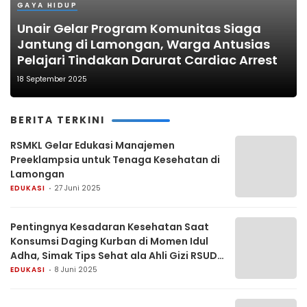
GAYA HIDUP
Unair Gelar Program Komunitas Siaga
Jantung di Lamongan, Warga Antusias
Pelajari Tindakan Darurat Cardiac Arrest
18 September 2025
BERITA TERKINI
RSMKL Gelar Edukasi Manajemen
Preeklampsia untuk Tenaga Kesehatan di
Lamongan
EDUKASI
27 Juni 2025
Pentingnya Kesadaran Kesehatan Saat
Konsumsi Daging Kurban di Momen Idul
Adha, Simak Tips Sehat ala Ahli Gizi RSUD
dr. R. Koesma Tuban
EDUKASI
8 Juni 2025