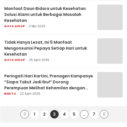
Manfaat Daun Bidara untuk Kesehatan:
Solusi Alami untuk Berbagai Masalah
Kesehatan
GAYA HIDUP
3 Mei 2025
Tidak Hanya Lezat, Ini 5 Manfaat
Mengonsumsi Pepaya Setiap Hari untuk
Kesehatan
GAYA HIDUP
25 April 2025
Peringati Hari Kartini, Prenagen Kampanye
“Siapa Takut Jadi Ibu!” Dorong
Perempuan Melihat Kehamilan dengan
Perspektif Baru
BERITA
22 April 2025
1
2
3
4
5
…
7