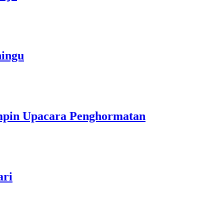
ningu
impin Upacara Penghormatan
ari