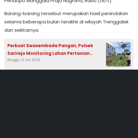
Pendopo Manggala Praja Nugraha, Rabu (19/11).
Barang-barang tersebut merupakan hasil penindakan
selama beberapa bulan terakhir di wilayah Trenggalek
dan sekitarnya.
Perkuat Swasembada Pangan, Polsek
Sarirejo Monitoring Lahan Pertanian
Minggu, 12 Juli 2026
Kacang Hijau Siap Panen