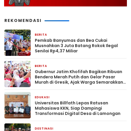
REKOMENDASI
BERITA
2 hari yang lalu
Pemkab Banyumas dan Bea Cukai
Musnahkan 3 Juta Batang Rokok Ilegal
Senilai Rp4,37 Miliar
BERITA
6 hari yang lalu
Gubernur Jatim Khofifah Bagikan Ribuan
Bendera Merah Putih dan Gelar Pasar
Murah di Gresik, Ajak Warga Semarakkan
Bulan Kemerdekaan
EDUKASI
1 minggu yang lalu
Universitas Billfath Lepas Ratusan
Mahasiswa KKN, Siap Dampingi
Transformasi Digital Desa di Lamongan
DESTINASI
3 minggu yang lalu