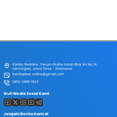
Kantor Redaksi : Perum Graha Indah Blok AH No.14
Lamongan, Jawa Timur - Indonesia
beritasiber.online@gmail.com
0812-1488-1924
Ikuti Media Sosial Kami
Jelajahi Berita Kami di