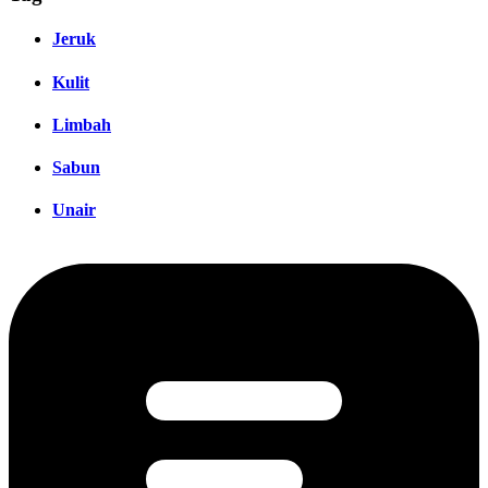
Jeruk
Kulit
Limbah
Sabun
Unair