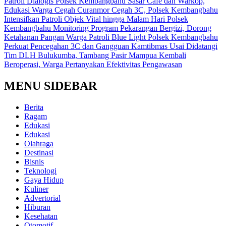
Patroli Dialogis Polsek Kembangbahu Sasar Cafe dan Warkop,
Edukasi Warga Cegah Curanmor
Cegah 3C, Polsek Kembangbahu
Intensifkan Patroli Objek Vital hingga Malam Hari
Polsek
Kembangbahu Monitoring Program Pekarangan Bergizi, Dorong
Ketahanan Pangan Warga
Patroli Blue Light Polsek Kembangbahu
Perkuat Pencegahan 3C dan Gangguan Kamtibmas
Usai Didatangi
Tim DLH Bulukumba, Tambang Pasir Mampua Kembali
Beroperasi, Warga Pertanyakan Efektivitas Pengawasan
MENU SIDEBAR
Berita
Ragam
Edukasi
Edukasi
Olahraga
Destinasi
Bisnis
Teknologi
Gaya Hidup
Kuliner
Advertorial
Hiburan
Kesehatan
Otomotif