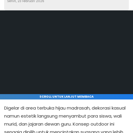
Senin, 23 Februari 2026
SCROLL UNTUK LANJUT MEMBACA
Digelar di area terbuka hijau madrasah, dekorasi kasual
namun estetik langsung menyambut para siswa, wali
murid, dan jajaran dewan guru. Konsep outdoor ini
sengaja dipilih untuk menciptakan suasana yang lebih