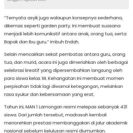
Nasionalisme di Tengah Aktivitas
Berdagang
“Ternyata asyik juga walaupun konsepnya sederhana,
dikemas seperti garden party. Ini membuat suasana
menjadi lebih komunikatif antara anak, orang tua, serta
Bapak dan Ibu guru.” imbuh Endah.
Selain mencairkan sekat pembatas antara guru, orang
tua, dan murid, acara ini juga dimeriahkan oleh berbagai
selebrasi kreatif yang dipersembahkan langsung oleh
para siswa kelas XII. Kehangatan ini membuat momen
perpisahan tidak lagi diwarnai ketegangan, melainkan
rasa syukur dan kebersamaan yang erat.
Tahun ini, MAN 1 Lamongan resmi melepas sebanyak 431
siswa. Dari jumlah tersebut, madrasah kembali
menorehkan prestasi membanggakan di jalur akademik
nasional sebelum kelulusan resmi diumumkan.