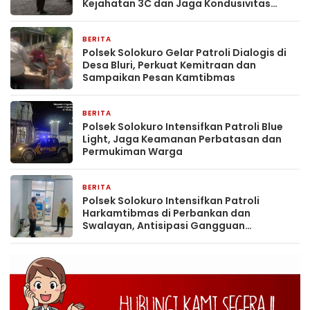
Kejahatan 3C dan Jaga Kondusivitas
Wilayah
BERITA
1 jam yang lalu
Polsek Solokuro Gelar Patroli Dialogis di
Desa Bluri, Perkuat Kemitraan dan
Sampaikan Pesan Kamtibmas
BERITA
1 jam yang lalu
Polsek Solokuro Intensifkan Patroli Blue
Light, Jaga Keamanan Perbatasan dan
Permukiman Warga
BERITA
1 jam yang lalu
Polsek Solokuro Intensifkan Patroli
Harkamtibmas di Perbankan dan
Swalayan, Antisipasi Gangguan
Kamtibmas