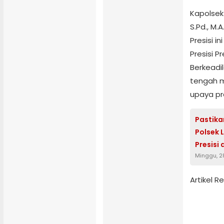
Kapolsek
S.Pd., M.
Presisi i
Presisi P
Berkeadi
tengah m
upaya pr
Pastika
Polsek 
Presisi 
Minggu, 2
Artikel 