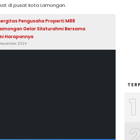
at di pusat kota Lamongan.
inergitas Pengusaha Properti M88
amongan Gelar Silaturahmi Bersama
Ini Harapannya
 Desember 2024
TER
1