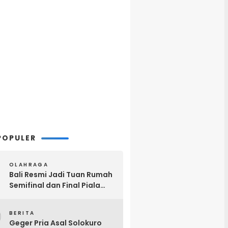
POPULER
OLAHRAGA
Bali Resmi Jadi Tuan Rumah
Semifinal dan Final Piala
Presiden 2026, Hadiah Juara
2
Naik Jadi Rp8 Miliar
BERITA
Geger Pria Asal Solokuro