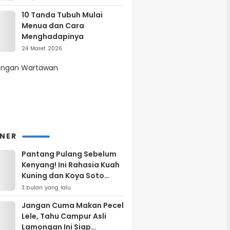
10 Tanda Tubuh Mulai
Menua dan Cara
Menghadapinya
24 Maret 2026
INER
Pantang Pulang Sebelum
Kenyang! Ini Rahasia Kuah
Kuning dan Koya Soto
Lamongan yang Bikin
3 bulan yang lalu
Ketagihan Total
Jangan Cuma Makan Pecel
Lele, Tahu Campur Asli
Lamongan Ini Siap