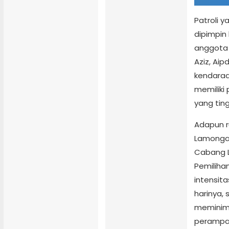
Patroli y
dipimpin
anggota p
Aziz, Ai
kendaraa
memiliki
yang ting
Adapun ru
Lamongan
Cabang L
Pemiliha
intensit
harinya,
meminimal
perampas