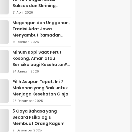
Baksos dan Skrining
Kanker Serviks
21 April 2026
Megengan dan Unggahan,
Tradisi Adat Jawa
Menyambut Ramadan
yang Sarat Makna Filosofis
16 Februari 2026
Minum Kopi Saat Perut
Kosong, Aman atau
Berisiko bagi Kesehatan?
Ini Penjelasan Ahli
24 Januari 2026
Pilih Asupan Tepat, Ini 7
Makanan yang Baik untuk
Menjaga Kesehatan Ginjal
26 Desember 2025
5 Gaya Bahasa yang
Secara Psikologis
Membuat Orang Kagum
21 Desember 2025