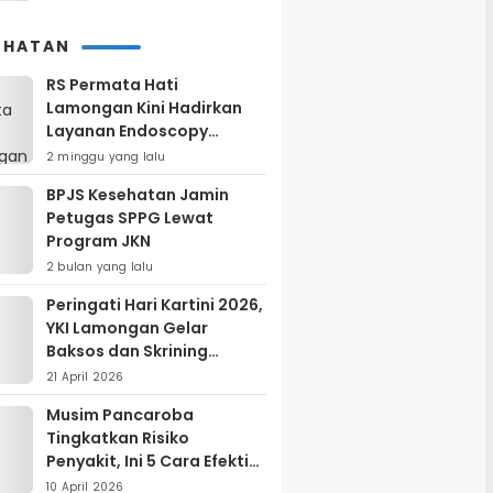
EHATAN
RS Permata Hati
Lamongan Kini Hadirkan
Layanan Endoscopy
Modern, Begini
2 minggu yang lalu
Keunggulannya
BPJS Kesehatan Jamin
Petugas SPPG Lewat
Program JKN
2 bulan yang lalu
Peringati Hari Kartini 2026,
YKI Lamongan Gelar
Baksos dan Skrining
Kanker Serviks
21 April 2026
Musim Pancaroba
Tingkatkan Risiko
Penyakit, Ini 5 Cara Efektif
Menjaga Kesehatan
10 April 2026