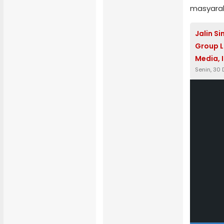
masyarak
Jalin S
Group L
Media, 
Senin, 30