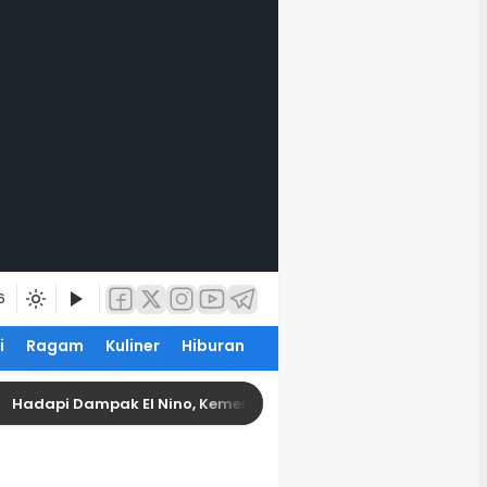
6
i
Ragam
Kuliner
Hiburan
pi Dampak El Nino, Kementerian PU Kerahkan Langkah Cepat A