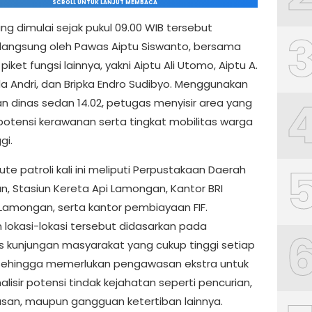
SCROLL UNTUK LANJUT MEMBACA
ang dimulai sejak pukul 09.00 WIB tersebut
 langsung oleh Pawas Aiptu Siswanto, bersama
iket fungsi lainnya, yakni Aiptu Ali Utomo, Aiptu A.
pda Andri, dan Bripka Endro Sudibyo. Menggunakan
n dinas sedan 14.02, petugas menyisir area yang
 potensi kerawanan serta tingkat mobilitas warga
gi.
te patroli kali ini meliputi Perpustakaan Daerah
, Stasiun Kereta Api Lamongan, Kantor BRI
amongan, serta kantor pembiayaan FIF.
n lokasi-lokasi tersebut didasarkan pada
as kunjungan masyarakat yang cukup tinggi setiap
 sehingga memerlukan pengawasan ekstra untuk
isir potensi tindak kejahatan seperti pencurian,
an, maupun gangguan ketertiban lainnya.