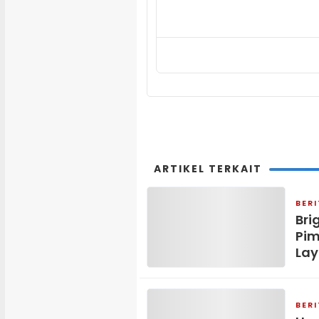
ARTIKEL TERKAIT
BER
Bri
Pim
Lay
BER