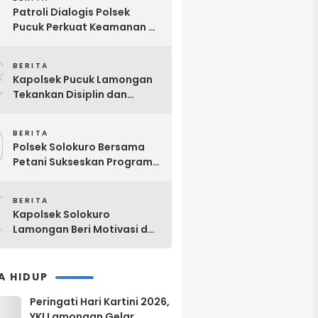
7
Pencurian Mesin Diesel
Patroli Dialogis Polsek
Pucuk Perkuat Keamanan di
Bank BRI Unit Pucuk
8
Lamongan
BERITA
Kapolsek Pucuk Lamongan
Tekankan Disiplin dan
Profesionalisme Anggota
9
BERITA
Polsek Solokuro Bersama
Petani Sukseskan Program
Ketahanan Pangan
0
BERITA
Kapolsek Solokuro
Lamongan Beri Motivasi dan
Arahan kepada Calon
Anggota Paskibra HUT Ke-81
RI
A HIDUP
Peringati Hari Kartini 2026,
YKI Lamongan Gelar