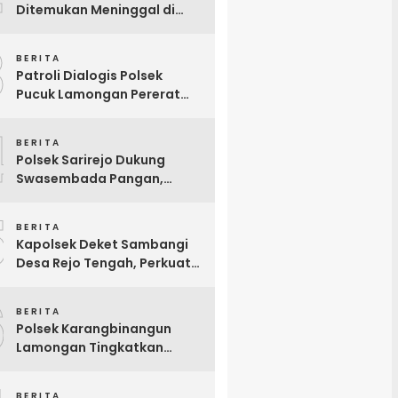
Ditemukan Meninggal di
Teras Kos Tikung Lamongan
3
BERITA
Patroli Dialogis Polsek
Pucuk Lamongan Pererat
Kemitraan dengan
4
Masyarakat di Warung Kopi
BERITA
Polsek Sarirejo Dukung
Swasembada Pangan,
Tinjau Langsung Lahan
5
Singkong Siap Panen di
BERITA
Lamongan
Kapolsek Deket Sambangi
Desa Rejo Tengah, Perkuat
Sinergi dengan Perangkat
6
Desa Demi Pelayanan
BERITA
Masyarakat yang Lebih Baik
Polsek Karangbinangun
Lamongan Tingkatkan
Patroli Dialogis, Ajak Petani
Tambak Waspadai
BERITA