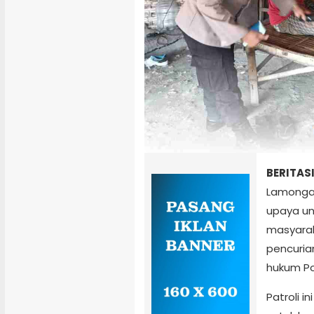
BERITAS
Lamongan
upaya un
masyarak
pencuria
hukum Pol
Patroli i