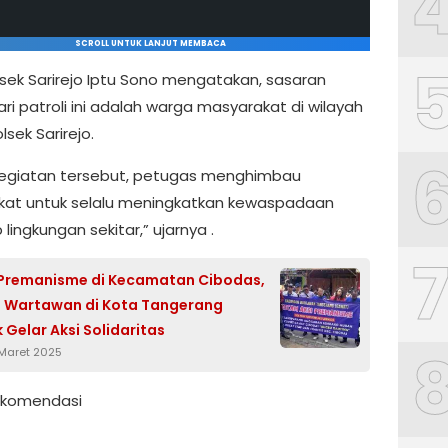
SCROLL UNTUK LANJUT MEMBACA
lsek Sarirejo Iptu Sono mengatakan, sasaran
ri patroli ini adalah warga masyarakat di wilayah
sek Sarirejo.
egiatan tersebut, petugas menghimbau
at untuk selalu meningkatkan kewaspadaan
lingkungan sekitar,” ujarnya .
Premanisme di Kecamatan Cibodas,
 Wartawan di Kota Tangerang
Gelar Aksi Solidaritas
 Maret 2025
Rekomendasi