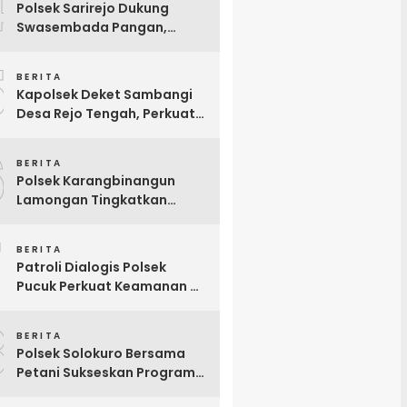
4
Polsek Sarirejo Dukung
Swasembada Pangan,
Tinjau Langsung Lahan
5
Singkong Siap Panen di
BERITA
Lamongan
Kapolsek Deket Sambangi
Desa Rejo Tengah, Perkuat
Sinergi dengan Perangkat
6
Desa Demi Pelayanan
BERITA
Masyarakat yang Lebih Baik
Polsek Karangbinangun
Lamongan Tingkatkan
Patroli Dialogis, Ajak Petani
7
Tambak Waspadai
BERITA
Pencurian Mesin Diesel
Patroli Dialogis Polsek
Pucuk Perkuat Keamanan di
Bank BRI Unit Pucuk
8
Lamongan
BERITA
Polsek Solokuro Bersama
Petani Sukseskan Program
Ketahanan Pangan