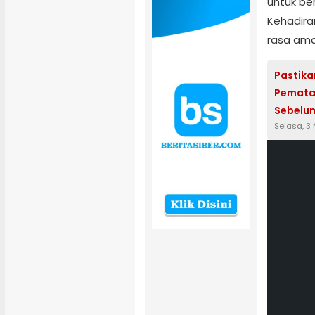
untuk be
Kehadira
rasa ama
Pastika
Pemata
Sebelum
Selasa, 3