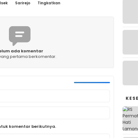
lsek
Sarirejo
Tingkatkan
elum ada komentar
 yang pertama berkomentar.
KES
tuk komentar berikutnya.