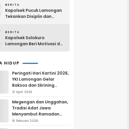
9
BERITA
Kapolsek Pucuk Lamongan
Tekankan Disiplin dan
Profesionalisme Anggota
0
BERITA
Kapolsek Solokuro
Lamongan Beri Motivasi dan
Arahan kepada Calon
Anggota Paskibra HUT Ke-81
RI
A HIDUP
Peringati Hari Kartini 2026,
YKI Lamongan Gelar
Baksos dan Skrining
Kanker Serviks
21 April 2026
Megengan dan Unggahan,
Tradisi Adat Jawa
Menyambut Ramadan
yang Sarat Makna Filosofis
16 Februari 2026