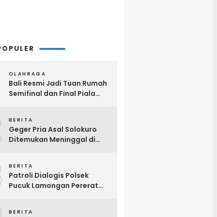
POPULER
OLAHRAGA
Bali Resmi Jadi Tuan Rumah
Semifinal dan Final Piala
Presiden 2026, Hadiah Juara
2
Naik Jadi Rp8 Miliar
BERITA
Geger Pria Asal Solokuro
Ditemukan Meninggal di
Teras Kos Tikung Lamongan
3
BERITA
Patroli Dialogis Polsek
Pucuk Lamongan Pererat
Kemitraan dengan
Masyarakat di Warung Kopi
BERITA