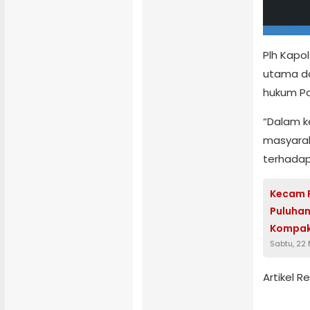
Plh Kapo
utama da
hukum Pol
“Dalam k
masyarak
terhadap 
Kecam 
Puluhan
Kompak 
Sabtu, 22
Artikel 