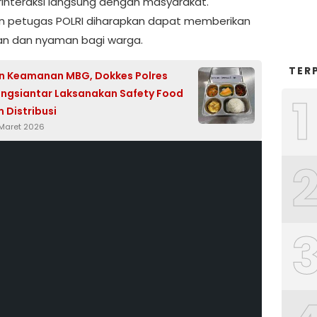
rinteraksi langsung dengan masyarakat.
n petugas POLRI diharapkan dapat memberikan
n dan nyaman bagi warga.
TER
n Keamanan MBG, Dokkes Polres
ngsiantar Laksanakan Safety Food
1
 Distribusi
 Maret 2026