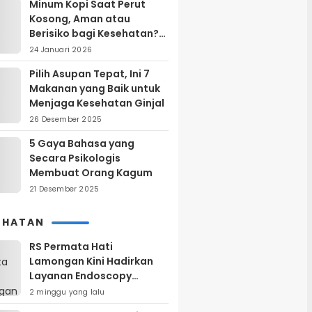
Minum Kopi Saat Perut
Kosong, Aman atau
Berisiko bagi Kesehatan?
Ini Penjelasan Ahli
24 Januari 2026
Pilih Asupan Tepat, Ini 7
Makanan yang Baik untuk
Menjaga Kesehatan Ginjal
26 Desember 2025
5 Gaya Bahasa yang
Secara Psikologis
Membuat Orang Kagum
21 Desember 2025
EHATAN
RS Permata Hati
Lamongan Kini Hadirkan
Layanan Endoscopy
Modern, Begini
2 minggu yang lalu
Keunggulannya