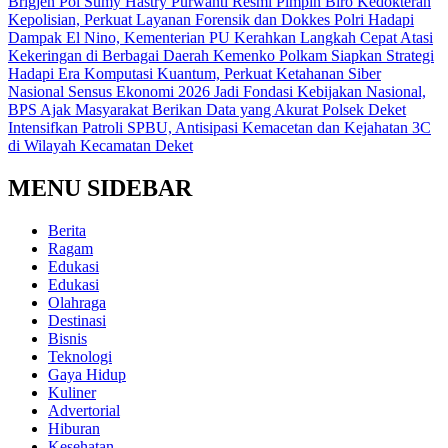
Brigjen Pol Sumy Hastry Purwanti Resmi Pimpin Biro Kedokteran
Kepolisian, Perkuat Layanan Forensik dan Dokkes Polri
Hadapi
Dampak El Nino, Kementerian PU Kerahkan Langkah Cepat Atasi
Kekeringan di Berbagai Daerah
Kemenko Polkam Siapkan Strategi
Hadapi Era Komputasi Kuantum, Perkuat Ketahanan Siber
Nasional
Sensus Ekonomi 2026 Jadi Fondasi Kebijakan Nasional,
BPS Ajak Masyarakat Berikan Data yang Akurat
Polsek Deket
Intensifkan Patroli SPBU, Antisipasi Kemacetan dan Kejahatan 3C
di Wilayah Kecamatan Deket
MENU SIDEBAR
Berita
Ragam
Edukasi
Edukasi
Olahraga
Destinasi
Bisnis
Teknologi
Gaya Hidup
Kuliner
Advertorial
Hiburan
Kesehatan