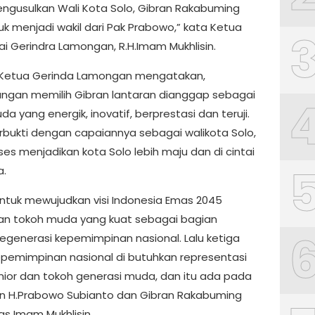
ngusulkan Wali Kota Solo, Gibran Rakabuming
uk menjadi wakil dari Pak Prabowo,” kata Ketua
ai Gerindra Lamongan, R.H.Imam Mukhlisin.
 Ketua Gerinda Lamongan mengatakan,
ngan memilih Gibran lantaran dianggap sebagai
a yang energik, inovatif, berprestasi dan teruji.
terbukti dengan capaiannya sebagai walikota Solo,
es menjadikan kota Solo lebih maju dan di cintai
a.
ntuk mewujudkan visi Indonesia Emas 2045
an tokoh muda yang kuat sebagai bagian
regenerasi kepemimpinan nasional. Lalu ketiga
pemimpinan nasional di butuhkan representasi
nior dan tokoh generasi muda, dan itu ada pada
 H.Prabowo Subianto dan Gibran Rakabuming
las Imam Mukhlisin.