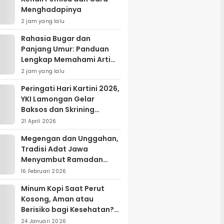
Menghadapinya
2 jam yang lalu
Rahasia Bugar dan
Panjang Umur: Panduan
Lengkap Memahami Arti
dan Manfaat Gaya Hidup
2 jam yang lalu
Sehat
Peringati Hari Kartini 2026,
YKI Lamongan Gelar
Baksos dan Skrining
Kanker Serviks
21 April 2026
Megengan dan Unggahan,
Tradisi Adat Jawa
Menyambut Ramadan
yang Sarat Makna Filosofis
16 Februari 2026
Minum Kopi Saat Perut
Kosong, Aman atau
Berisiko bagi Kesehatan?
Ini Penjelasan Ahli
24 Januari 2026