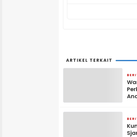
ARTIKEL TERKAIT
BER
Wan
Per
An
BER
Kun
Sja