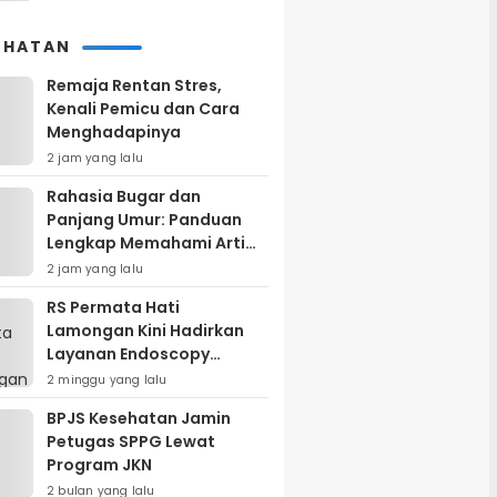
EHATAN
Remaja Rentan Stres,
Kenali Pemicu dan Cara
Menghadapinya
2 jam yang lalu
Rahasia Bugar dan
Panjang Umur: Panduan
Lengkap Memahami Arti
dan Manfaat Gaya Hidup
2 jam yang lalu
Sehat
RS Permata Hati
Lamongan Kini Hadirkan
Layanan Endoscopy
Modern, Begini
2 minggu yang lalu
Keunggulannya
BPJS Kesehatan Jamin
Petugas SPPG Lewat
Program JKN
2 bulan yang lalu