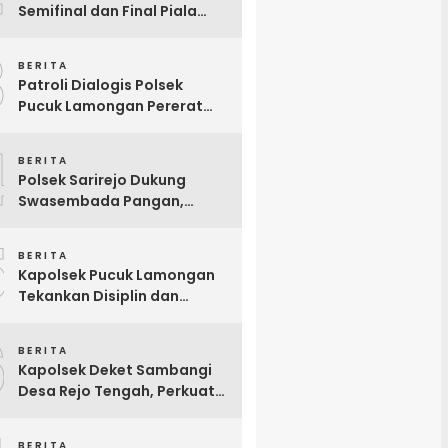
Semifinal dan Final Piala
Presiden 2026, Hadiah Juara
3
Naik Jadi Rp8 Miliar
BERITA
Patroli Dialogis Polsek
Pucuk Lamongan Pererat
Kemitraan dengan
4
Masyarakat di Warung Kopi
BERITA
Polsek Sarirejo Dukung
Swasembada Pangan,
Tinjau Langsung Lahan
5
Singkong Siap Panen di
BERITA
Lamongan
Kapolsek Pucuk Lamongan
Tekankan Disiplin dan
Profesionalisme Anggota
6
BERITA
Kapolsek Deket Sambangi
Desa Rejo Tengah, Perkuat
Sinergi dengan Perangkat
Desa Demi Pelayanan
BERITA