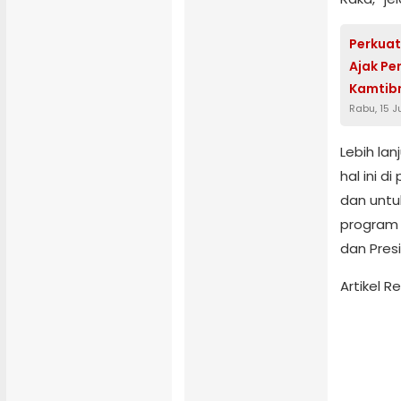
Perkuat
Ajak Pe
Kamtib
Rabu, 15 J
Lebih la
hal ini 
dan unt
program 
dan Pres
Artikel 