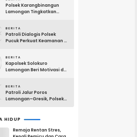
7
Masyarakat yang Lebih Baik
Polsek Karangbinangun
Lamongan Tingkatkan
Patroli Dialogis, Ajak Petani
8
Tambak Waspadai
BERITA
Pencurian Mesin Diesel
Patroli Dialogis Polsek
Pucuk Perkuat Keamanan di
Bank BRI Unit Pucuk
9
Lamongan
BERITA
Kapolsek Solokuro
Lamongan Beri Motivasi dan
Arahan kepada Calon
0
Anggota Paskibra HUT Ke-81
BERITA
RI
Patroli Jalur Poros
Lamongan–Gresik, Polsek
Deket Imbau Warga
Waspada Saat Membakar
Sampah Cegah Risiko
A HIDUP
Kebakaran
Remaja Rentan Stres,
Kenali Pemicu dan Cara