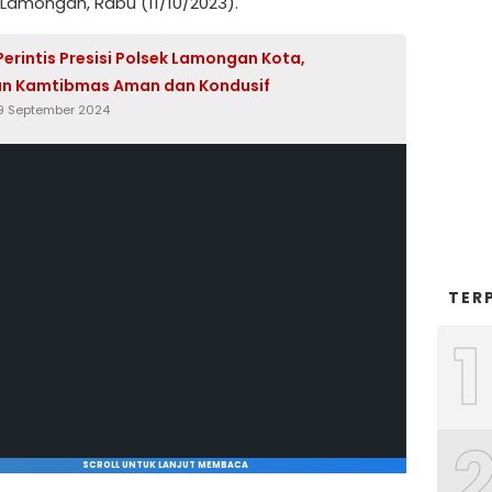
 Lamongan, Rabu (11/10/2023).
 Perintis Presisi Polsek Lamongan Kota,
an Kamtibmas Aman dan Kondusif
9 September 2024
TER
1
SCROLL UNTUK LANJUT MEMBACA