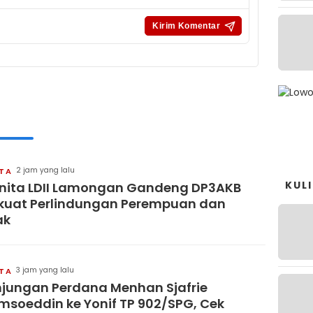
2 jam yang lalu
ITA
KUL
ita LDII Lamongan Gandeng DP3AKB
kuat Perlindungan Perempuan dan
ak
3 jam yang lalu
ITA
jungan Perdana Menhan Sjafrie
msoeddin ke Yonif TP 902/SPG, Cek