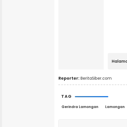
Halama
Reporter:
BeritaSiber.com
TAG
Gerindra Lamongan
Lamongan