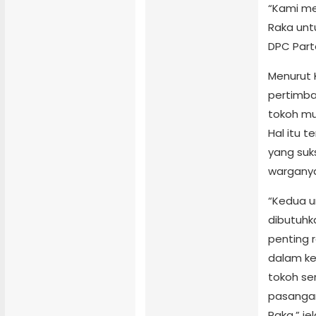
“Kami me
Raka unt
DPC Part
Menurut
pertimba
tokoh mud
Hal itu 
yang suks
wargany
“Kedua u
dibutuhk
penting 
dalam ke
tokoh se
pasangan
Raka,” je