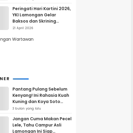
Peringati Hari Kartini 2026,
YKI Lamongan Gelar
Baksos dan Skrining
Kanker Serviks
21 April 2026
INER
Pantang Pulang Sebelum
Kenyang! Ini Rahasia Kuah
Kuning dan Koya Soto
Lamongan yang Bikin
3 bulan yang lalu
Ketagihan Total
Jangan Cuma Makan Pecel
Lele, Tahu Campur Asli
Lamongan Ini Siap