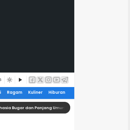
6
i
Ragam
Kuliner
Hiburan
hasia Bugar dan Panjang Umur: Panduan Lengkap Memahami A