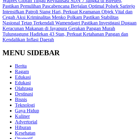
Wapres Gibran Tinjau Revitalisasi SDN 7 Jangka di Bireuen,
Pastikan Pemulihan Pascabencana Berjalan Optimal
Polsek Sarirejo
Intensifkan Patroli Siang Hari, Perkuat Keamanan Objek Vital dan
Cegah Aksi Kriminalitas
Menko Polkam Pastikan Stabilitas
Nasional Tetap Terkendali
Wamendagri Pastikan Investigasi Dugaan
Keracunan Makanan di Jayapura
Gerakan Pangan Murah
Tulungagung Hadirkan 43 Stan, Perkuat Ketahanan Pangan dan
Kendalikan Inflasi Daerah
MENU SIDEBAR
Berita
Ragam
Edukasi
Edukasi
Olahraga
Destinasi
Bisnis
Teknologi
Gaya Hidup
Kuliner
Advertorial
Hiburan
Kesehatan
Otomotif