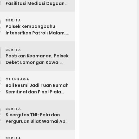
Fasilitasi Mediasi Dugaan
Limbah Tempe
3
BERITA
Polsek Kembangbahu
Intensifkan Patroli Malam,
Antisipasi 3C hingga
4
Gesekan Perguruan Silat
BERITA
Pastikan Keamanan, Polsek
Deket Lamongan Kawal
Keberangkatan 16 Calon
5
Warga IKSPI
OLAHRAGA
Bali Resmi Jadi Tuan Rumah
Semifinal dan Final Piala
Presiden 2026, Hadiah Juara
6
Naik Jadi Rp8 Miliar
BERITA
Sinergitas TNI-Polri dan
Perguruan Silat Warnai Apel
Siaga Pengamanan
Pengesahan Warga Baru
BERITA