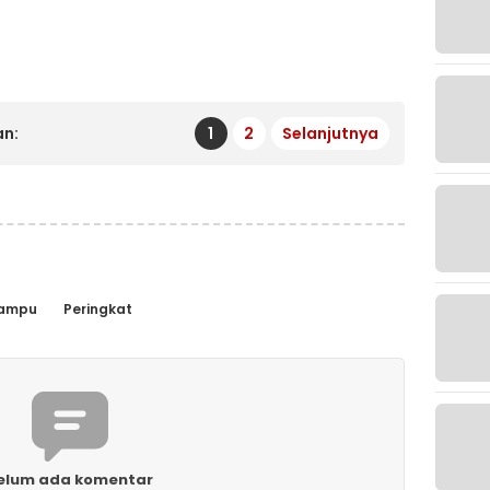
n:
1
2
Selanjutnya
ampu
Peringkat
elum ada komentar