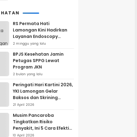
EHATAN
RS Permata Hati
Lamongan Kini Hadirkan
Layanan Endoscopy
Modern, Begini
2 minggu yang lalu
Keunggulannya
BPJS Kesehatan Jamin
Petugas SPPG Lewat
Program JKN
2 bulan yang lalu
Peringati Hari Kartini 2026,
YKI Lamongan Gelar
Baksos dan Skrining
Kanker Serviks
21 April 2026
Musim Pancaroba
Tingkatkan Risiko
Penyakit, Ini 5 Cara Efektif
Menjaga Kesehatan
10 April 2026