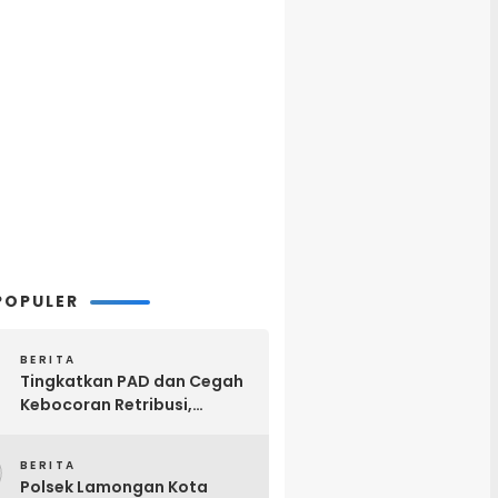
POPULER
BERITA
Tingkatkan PAD dan Cegah
Kebocoran Retribusi,
Pemkab Lamongan
2
Terapkan Pembayaran
BERITA
Parkir Digital QRIS
Polsek Lamongan Kota