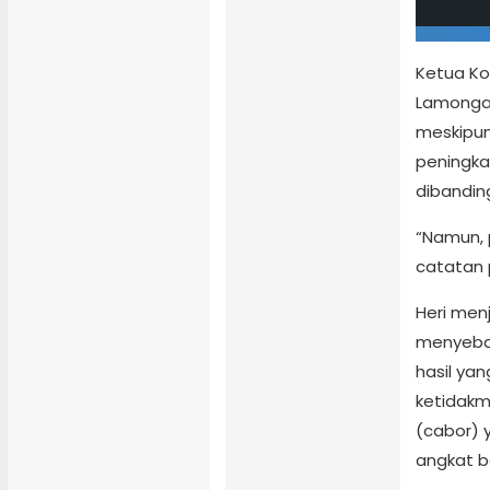
Ketua Ko
Lamongan
meskipun 
peningka
dibandin
“Namun, 
catatan p
Heri men
menyeba
hasil yan
ketidakm
(cabor) 
angkat b