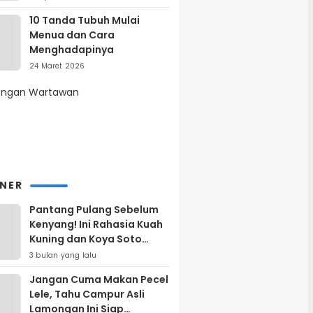
10 Tanda Tubuh Mulai
Menua dan Cara
Menghadapinya
24 Maret 2026
INER
Pantang Pulang Sebelum
Kenyang! Ini Rahasia Kuah
Kuning dan Koya Soto
Lamongan yang Bikin
3 bulan yang lalu
Ketagihan Total
Jangan Cuma Makan Pecel
Lele, Tahu Campur Asli
Lamongan Ini Siap