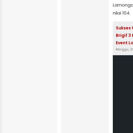
Lamongan
nilai 104.
Sukses 
Brigif 3
Event L
Minggu, 28