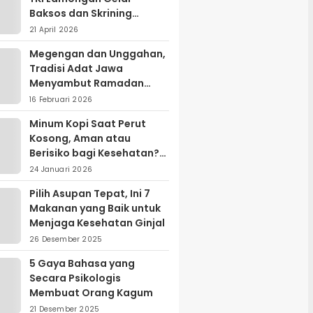
Baksos dan Skrining
Kanker Serviks
21 April 2026
Megengan dan Unggahan,
Tradisi Adat Jawa
Menyambut Ramadan
yang Sarat Makna Filosofis
16 Februari 2026
Minum Kopi Saat Perut
Kosong, Aman atau
Berisiko bagi Kesehatan?
Ini Penjelasan Ahli
24 Januari 2026
Pilih Asupan Tepat, Ini 7
Makanan yang Baik untuk
Menjaga Kesehatan Ginjal
26 Desember 2025
5 Gaya Bahasa yang
Secara Psikologis
Membuat Orang Kagum
21 Desember 2025