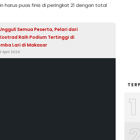
 harus puas finis di peringkat 21 dengan total
Ungguli Semua Peserta, Pelari dari
 Kostrad Raih Podium Tertinggi di
omba Lari di Makasar
 April 2024
TER
1