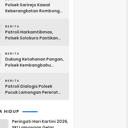
7
IKSPI di Solokuro
Polsek Sarirejo Kawal
Keberangkatan Rombongan
IKSPI Kera Sakti ke Madiun,
8
Tekankan Tertib, Aman, dan
BERITA
Jaga Nama Baik Organisasi
Patroli Harkamtibmas,
Polsek Solokuro Pastikan
Perbankan dan Swalayan
9
Tetap Aman dan Kondusif
BERITA
Dukung Ketahanan Pangan,
Polsek Kembangbahu
Monitoring P2B
0
BERITA
Patroli Dialogis Polsek
Pucuk Lamongan Pererat
Kemitraan dengan
Masyarakat di Warung Kopi
A HIDUP
Peringati Hari Kartini 2026,
YKI Lamongan Gelar