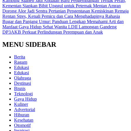
Kambing Saanen Jadi Andalan Baru Pengembangan Ternak Perah,
Kementan Siapkan Bibit Unggul untuk Peternak
Mentan Amran
Dorong Alor Jadi Sentra Pertanian Pengentasan Kemiskinan
Remaja
Rentan Stres, Kenali Pemicu dan Cara Menghadapinya
Rahasia
Bugar dan Panjang Umur: Panduan Lengkap Memahami Arti dan
Manfaat Gaya Hidup Sehat
Wanita LDII Lamongan Gandeng
DP3AKB Perkuat Perlindungan Perempuan dan Anak
MENU SIDEBAR
Berita
Ragam
Edukasi
Edukasi
Olahraga
Destinasi
Bisnis
Teknologi
Gaya Hidup
Kuliner
Advertorial
Hiburan
Kesehatan
Otomotif
Inspirasi