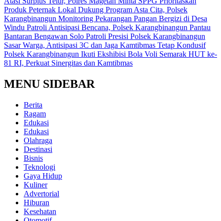
Atasi Surplus Telur, Polres Magetan Minta SPPG Prioritaskan
Produk Peternak Lokal
Dukung Program Asta Cita, Polsek
Karangbinangun Monitoring Pekarangan Pangan Bergizi di Desa
Windu
Patroli Antisipasi Bencana, Polsek Karangbinangun Pantau
Bantaran Bengawan Solo
Patroli Presisi Polsek Karangbinangun
Sasar Warga, Antisipasi 3C dan Jaga Kamtibmas Tetap Kondusif
Polsek Karangbinangun Ikuti Ekshibisi Bola Voli Semarak HUT ke-
81 RI, Perkuat Sinergitas dan Kamtibmas
MENU SIDEBAR
Berita
Ragam
Edukasi
Edukasi
Olahraga
Destinasi
Bisnis
Teknologi
Gaya Hidup
Kuliner
Advertorial
Hiburan
Kesehatan
Otomotif