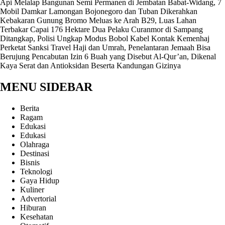
Api Melalap Bangunan Semi Permanen di Jembatan Babat-Widang, 7
Mobil Damkar Lamongan Bojonegoro dan Tuban Dikerahkan
Kebakaran Gunung Bromo Meluas ke Arah B29, Luas Lahan
Terbakar Capai 176 Hektare
Dua Pelaku Curanmor di Sampang
Ditangkap, Polisi Ungkap Modus Bobol Kabel Kontak
Kemenhaj
Perketat Sanksi Travel Haji dan Umrah, Penelantaran Jemaah Bisa
Berujung Pencabutan Izin
6 Buah yang Disebut Al-Qur’an, Dikenal
Kaya Serat dan Antioksidan Beserta Kandungan Gizinya
MENU SIDEBAR
Berita
Ragam
Edukasi
Edukasi
Olahraga
Destinasi
Bisnis
Teknologi
Gaya Hidup
Kuliner
Advertorial
Hiburan
Kesehatan