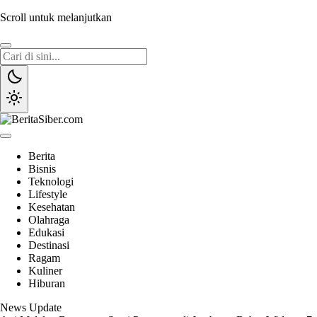
Scroll untuk melanjutkan
BeritaSiber.com
Sumber Informasi Terpercaya
Berita
Bisnis
Teknologi
Lifestyle
Kesehatan
Olahraga
Edukasi
Destinasi
Ragam
Kuliner
Hiburan
News Update