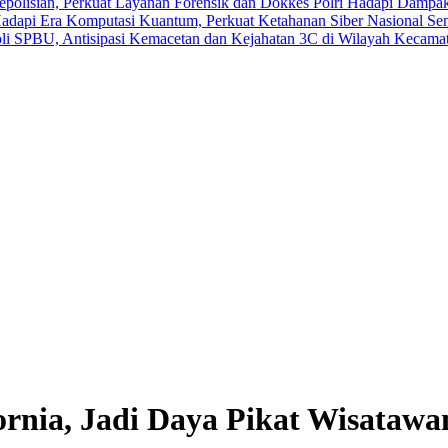
polisian, Perkuat Layanan Forensik dan Dokkes Polri
Hadapi Dampak 
adapi Era Komputasi Kuantum, Perkuat Ketahanan Siber Nasional
Sen
roli SPBU, Antisipasi Kemacetan dan Kejahatan 3C di Wilayah Kecama
nia, Jadi Daya Pikat Wisatawa