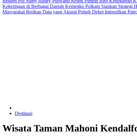
Brigjen Pol Sumy Hastry Purwanti Resmi Pimpin Biro Kedokteran Ke
Kekeringan di Berbagai Daerah
Kemenko Polkam Siapkan Strategi H
Masyarakat Berikan Data yang Akurat
Polsek Deket Intensifkan Pat
Destinasi
Wisata Taman Mahoni Kendalfor