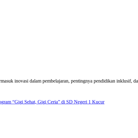
 termasuk inovasi dalam pembelajaran, pentingnya pendidikan inklusif,
ram “Gigi Sehat, Gigi Ceria” di SD Negeri 1 Kucur