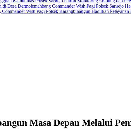
Gangguan Kamtibmas
Polsek Sarirejo Patroli Monitoring Embung dan Pe
nen di Desa Dermolemahbang
Commander Wish Pagi Polsek Sarirejo Ha
, Commander Wish Pagi Polsek Karangbinangun Hadirkan Pelayanan 
angun Masa Depan Melalui Pemb