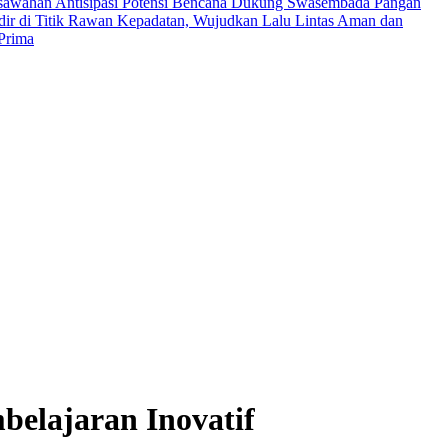
rsawahan Antisipasi Potensi Bencana
Dukung Swasembada Pangan
dir di Titik Rawan Kepadatan, Wujudkan Lalu Lintas Aman dan
Prima
elajaran Inovatif