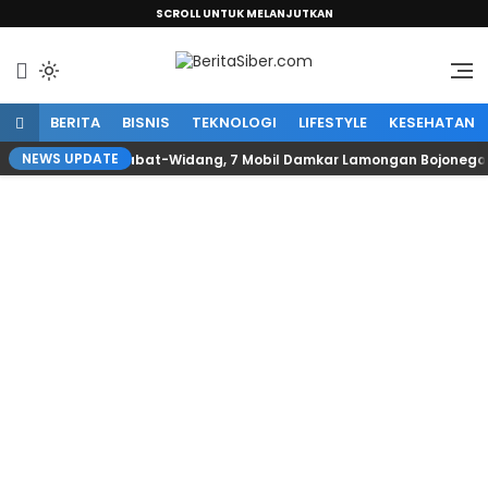
SCROLL UNTUK MELANJUTKAN
Sumber Informasi Terpercaya
BeritaSiber.com
BERITA
BISNIS
TEKNOLOGI
LIFESTYLE
KESEHATAN
NEWS UPDATE
embatan Babat-Widang, 7 Mobil Damkar Lamongan Bojonegoro dan T