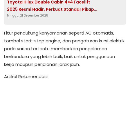
Toyota Hilux Double Cabin 4×4 Facelift
2025 Resmi Hadir, Perkuat Standar Pikap
Minggu, 21 Desember 2025
Tangguh di Indonesia
Fitur pendukung kenyamanan seperti AC otomatis,
tombol start-stop engine, dan pengaturan kursi elektrik
pada varian tertentu memberikan pengalaman
berkendara yang lebih baik, baik untuk penggunaan
kerja maupun perjalanan jarak jauh.
Artikel Rekomendasi