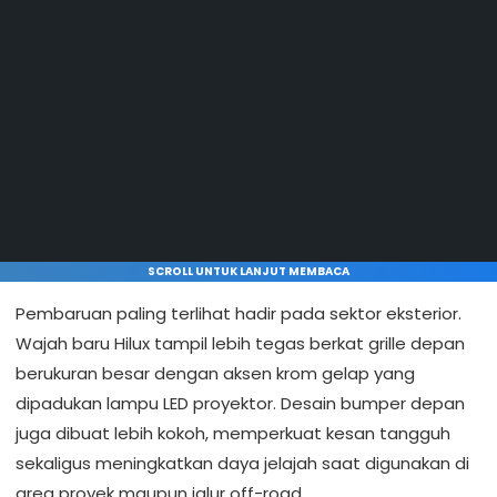
SCROLL UNTUK LANJUT MEMBACA
Pembaruan paling terlihat hadir pada sektor eksterior.
Wajah baru Hilux tampil lebih tegas berkat grille depan
berukuran besar dengan aksen krom gelap yang
dipadukan lampu LED proyektor. Desain bumper depan
juga dibuat lebih kokoh, memperkuat kesan tangguh
sekaligus meningkatkan daya jelajah saat digunakan di
area proyek maupun jalur off-road.