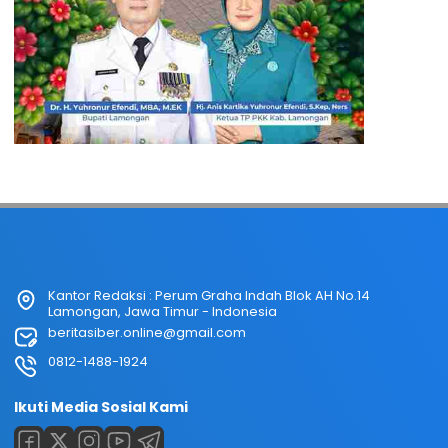
Kantor Redaksi : Perum Graha Indah Blok AH No.14
Lamongan, Jawa Timur - Indonesia
beritasiber.online@gmail.com
0812-1488-1924
Ikuti Media Sosial Kami