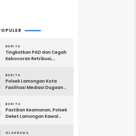
POPULER
BERITA
Tingkatkan PAD dan Cegah
Kebocoran Retribusi,
Pemkab Lamongan
2
Terapkan Pembayaran
BERITA
Parkir Digital QRIS
Polsek Lamongan Kota
Fasilitasi Mediasi Dugaan
Limbah Tempe
3
BERITA
Pastikan Keamanan, Polsek
Deket Lamongan Kawal
Keberangkatan 16 Calon
Warga IKSPI
OLAHRAGA