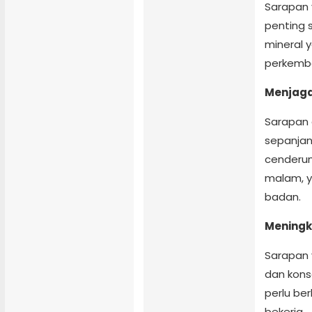
Sarapan 
penting s
mineral 
perkemb
Menjaga
Sarapan
sepanjan
cenderun
malam, 
badan.
Meningk
Sarapan 
dan kons
perlu be
bekerja.