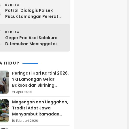
9
BERITA
Patroli Dialogis Polsek
Pucuk Lamongan Pererat
Kemitraan dengan
0
Masyarakat di Warung Kopi
BERITA
Geger Pria Asal Solokuro
Ditemukan Meninggal di
Teras Kos Tikung Lamongan
A HIDUP
Peringati Hari Kartini 2026,
YKI Lamongan Gelar
Baksos dan Skrining
Kanker Serviks
21 April 2026
Megengan dan Unggahan,
Tradisi Adat Jawa
Menyambut Ramadan
yang Sarat Makna Filosofis
16 Februari 2026