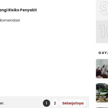
gi Risiko Penyakit
Rekomendasi
1
GAY
n:
1
2
Selanjutnya