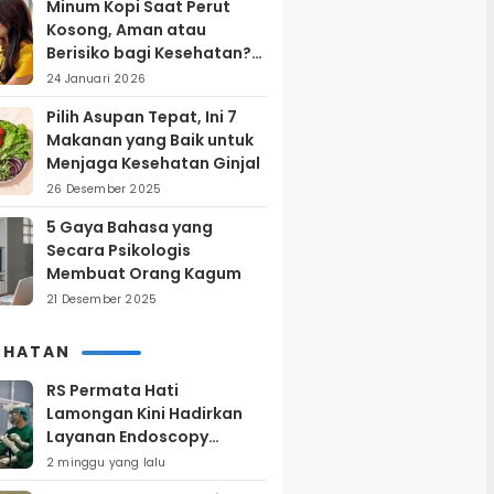
Minum Kopi Saat Perut
Kosong, Aman atau
Berisiko bagi Kesehatan?
Ini Penjelasan Ahli
24 Januari 2026
Pilih Asupan Tepat, Ini 7
Makanan yang Baik untuk
Menjaga Kesehatan Ginjal
26 Desember 2025
5 Gaya Bahasa yang
Secara Psikologis
Membuat Orang Kagum
21 Desember 2025
EHATAN
RS Permata Hati
Lamongan Kini Hadirkan
Layanan Endoscopy
Modern, Begini
2 minggu yang lalu
Keunggulannya