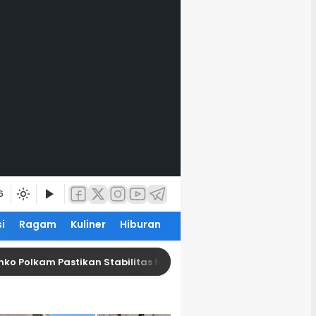
6
i
Ragam
Kuliner
Hiburan
kam Pastikan Stabilitas Nasional Tetap Terkendali