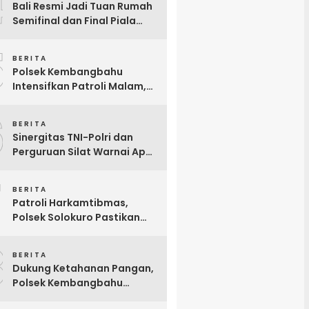
4
Bali Resmi Jadi Tuan Rumah
Semifinal dan Final Piala
Presiden 2026, Hadiah Juara
5
Naik Jadi Rp8 Miliar
BERITA
Polsek Kembangbahu
Intensifkan Patroli Malam,
Antisipasi 3C hingga
6
Gesekan Perguruan Silat
BERITA
Sinergitas TNI-Polri dan
Perguruan Silat Warnai Apel
Siaga Pengamanan
7
Pengesahan Warga Baru
BERITA
IKSPI di Solokuro
Patroli Harkamtibmas,
Polsek Solokuro Pastikan
Perbankan dan Swalayan
8
Tetap Aman dan Kondusif
BERITA
Dukung Ketahanan Pangan,
Polsek Kembangbahu
Monitoring P2B