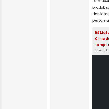
termasuk 
produk s
dan lema
pertama
RS Mata
Clinic 
Terapi 
Selasa, 1