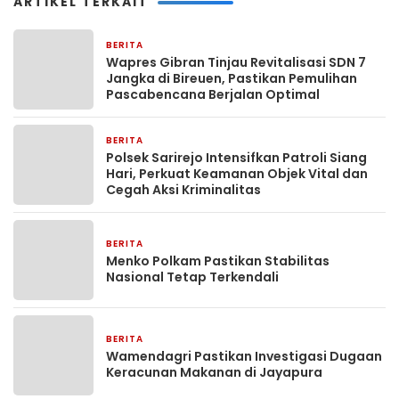
ARTIKEL TERKAIT
BERITA
9 jam yang lalu
Wapres Gibran Tinjau Revitalisasi SDN 7
Jangka di Bireuen, Pastikan Pemulihan
Pascabencana Berjalan Optimal
BERITA
12 jam yang lalu
Polsek Sarirejo Intensifkan Patroli Siang
Hari, Perkuat Keamanan Objek Vital dan
Cegah Aksi Kriminalitas
BERITA
12 jam yang lalu
Menko Polkam Pastikan Stabilitas
Nasional Tetap Terkendali
BERITA
12 jam yang lalu
Wamendagri Pastikan Investigasi Dugaan
Keracunan Makanan di Jayapura