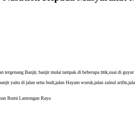
n tergenang Banjir, banjir mulai tampak di beberapa titik,usai di guyu
anjir yaitu di jalan setia budi,jalan Hayam wuruk,jalan zainul arifin,j
mahan Bumi Lamongan Raya