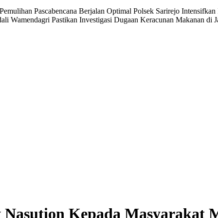
n Pemulihan Pascabencana Berjalan Optimal
Polsek Sarirejo Intensifka
dali
Wamendagri Pastikan Investigasi Dugaan Keracunan Makanan di 
bby Nasution Kepada Masyarakat