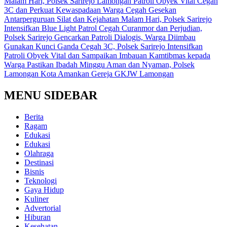
Malam Hari, Polsek Sarirejo Lamongan Patroli Obyek Vital Cegah
3C dan Perkuat Kewaspadaan Warga
Cegah Gesekan
Antarperguruan Silat dan Kejahatan Malam Hari, Polsek Sarirejo
Intensifkan Blue Light Patrol
Cegah Curanmor dan Perjudian,
Polsek Sarirejo Gencarkan Patroli Dialogis, Warga Diimbau
Gunakan Kunci Ganda
Cegah 3C, Polsek Sarirejo Intensifkan
Patroli Obyek Vital dan Sampaikan Imbauan Kamtibmas kepada
Warga
Pastikan Ibadah Minggu Aman dan Nyaman, Polsek
Lamongan Kota Amankan Gereja GKJW Lamongan
MENU SIDEBAR
Berita
Ragam
Edukasi
Edukasi
Olahraga
Destinasi
Bisnis
Teknologi
Gaya Hidup
Kuliner
Advertorial
Hiburan
Kesehatan