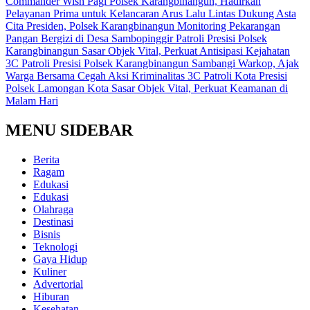
Commander Wish Pagi Polsek Karangbinangun, Hadirkan
Pelayanan Prima untuk Kelancaran Arus Lalu Lintas
Dukung Asta
Cita Presiden, Polsek Karangbinangun Monitoring Pekarangan
Pangan Bergizi di Desa Sambopinggir
Patroli Presisi Polsek
Karangbinangun Sasar Objek Vital, Perkuat Antisipasi Kejahatan
3C
Patroli Presisi Polsek Karangbinangun Sambangi Warkop, Ajak
Warga Bersama Cegah Aksi Kriminalitas 3C
Patroli Kota Presisi
Polsek Lamongan Kota Sasar Objek Vital, Perkuat Keamanan di
Malam Hari
MENU SIDEBAR
Berita
Ragam
Edukasi
Edukasi
Olahraga
Destinasi
Bisnis
Teknologi
Gaya Hidup
Kuliner
Advertorial
Hiburan
Kesehatan