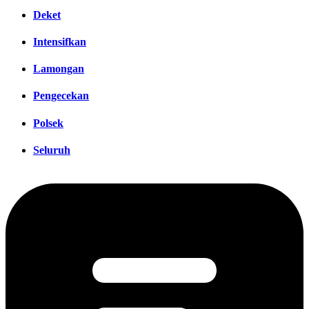
Deket
Intensifkan
Lamongan
Pengecekan
Polsek
Seluruh