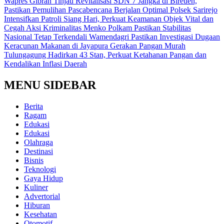
Wapres Gibran Tinjau Revitalisasi SDN 7 Jangka di Bireuen,
Pastikan Pemulihan Pascabencana Berjalan Optimal
Polsek Sarirejo
Intensifkan Patroli Siang Hari, Perkuat Keamanan Objek Vital dan
Cegah Aksi Kriminalitas
Menko Polkam Pastikan Stabilitas
Nasional Tetap Terkendali
Wamendagri Pastikan Investigasi Dugaan
Keracunan Makanan di Jayapura
Gerakan Pangan Murah
Tulungagung Hadirkan 43 Stan, Perkuat Ketahanan Pangan dan
Kendalikan Inflasi Daerah
MENU SIDEBAR
Berita
Ragam
Edukasi
Edukasi
Olahraga
Destinasi
Bisnis
Teknologi
Gaya Hidup
Kuliner
Advertorial
Hiburan
Kesehatan
Otomotif