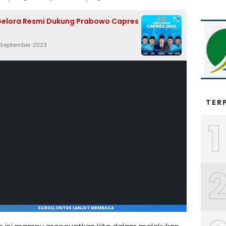
Gelora Resmi Dukung Prabowo Capres
 September 2023
TER
1
SCROLL UNTUK LANJUT MEMBACA