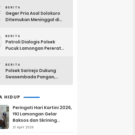
8
BERITA
Geger Pria Asal Solokuro
Ditemukan Meninggal di
Teras Kos Tikung Lamongan
9
BERITA
Patroli Dialogis Polsek
Pucuk Lamongan Pererat
Kemitraan dengan
0
Masyarakat di Warung Kopi
BERITA
Polsek Sarirejo Dukung
Swasembada Pangan,
Tinjau Langsung Lahan
Singkong Siap Panen di
Lamongan
A HIDUP
Peringati Hari Kartini 2026,
YKI Lamongan Gelar
Baksos dan Skrining
Kanker Serviks
21 April 2026