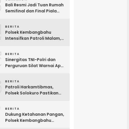
3
Bali Resmi Jadi Tuan Rumah
Semifinal dan Final Piala
Presiden 2026, Hadiah Juara
4
Naik Jadi Rp8 Miliar
BERITA
Polsek Kembangbahu
Intensifkan Patroli Malam,
Antisipasi 3C hingga
5
Gesekan Perguruan Silat
BERITA
Sinergitas TNI-Polri dan
Perguruan Silat Warnai Apel
Siaga Pengamanan
6
Pengesahan Warga Baru
BERITA
IKSPI di Solokuro
Patroli Harkamtibmas,
Polsek Solokuro Pastikan
Perbankan dan Swalayan
7
Tetap Aman dan Kondusif
BERITA
Dukung Ketahanan Pangan,
Polsek Kembangbahu
Monitoring P2B