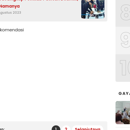
t Namanya
 Agustus 2023
Rekomendasi
1
GAY
n:
1
2
Selanjutnya