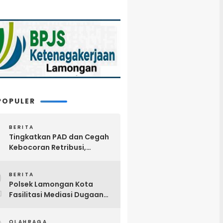
POPULER
BERITA
Tingkatkan PAD dan Cegah
Kebocoran Retribusi,
Pemkab Lamongan
2
Terapkan Pembayaran
BERITA
Parkir Digital QRIS
Polsek Lamongan Kota
Fasilitasi Mediasi Dugaan
Limbah Tempe
OLAHRAGA