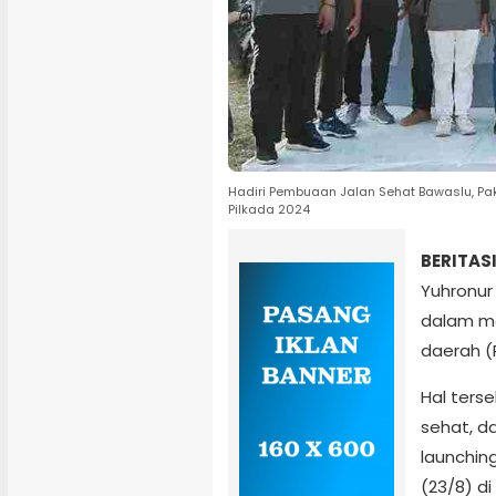
Hadiri Pembuaan Jalan Sehat Bawaslu, P
Pilkada 2024
BERITAS
Yuhronur
dalam me
daerah (
Hal ters
sehat, d
launchin
(23/8) d