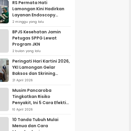
RS Permata Hati
Lamongan Kini Hadirkan
Layanan Endoscopy
Modern, Begini
2 minggu yang lalu
Keunggulannya
BPJS Kesehatan Jamin
Petugas SPPG Lewat
Program JKN
2 bulan yang lalu
Peringati Hari Kartini 2026,
YKI Lamongan Gelar
Baksos dan Skrining
Kanker Serviks
21 April 2026
Musim Pancaroba
Tingkatkan Risiko
Penyakit, Ini 5 Cara Efektif
Menjaga Kesehatan
10 April 2026
10 Tanda Tubuh Mulai
Menua dan Cara