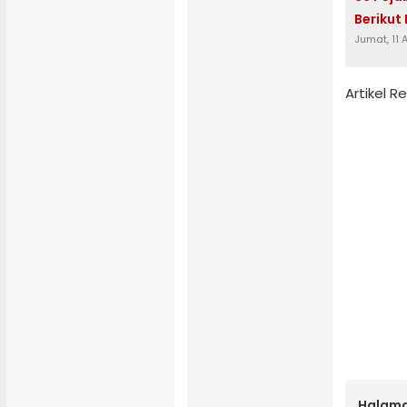
Beriku
Jumat, 11
Artikel 
Halama