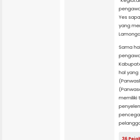
“Kegiata
pengawas
Yes sapa
yang me
Lamongan
Sama hal
pengawas
Kabupat
hal yang
(Panwasl
(Panwasc
memiliki
penyelen
pencegah
pelangga
36 Peja