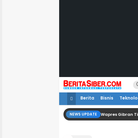
Lewati
ke
konten
BeritaSiber.com
Sumber Informasi Terpercaya
Berita
Bisnis
Teknolo
Wapres Gibran Ti
NEWS UPDATE