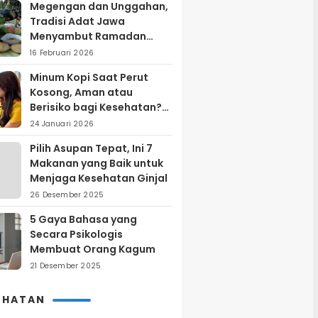
Megengan dan Unggahan,
Tradisi Adat Jawa
Menyambut Ramadan
yang Sarat Makna Filosofis
16 Februari 2026
Minum Kopi Saat Perut
Kosong, Aman atau
Berisiko bagi Kesehatan?
Ini Penjelasan Ahli
24 Januari 2026
Pilih Asupan Tepat, Ini 7
Makanan yang Baik untuk
Menjaga Kesehatan Ginjal
26 Desember 2025
5 Gaya Bahasa yang
Secara Psikologis
Membuat Orang Kagum
21 Desember 2025
EHATAN