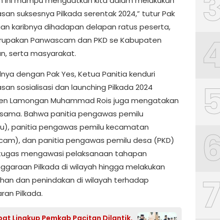
n ini mampu menguatkan kita dalam melakukan
an suksesnya Pilkada serentak 2024,” tutur Pak
an karibnya dihadapan delapan ratus peserta,
rupakan Panwascam dan PKD se Kabupaten
, serta masyarakat.
nya dengan Pak Yes, Ketua Panitia kenduri
an sosialisasi dan launching Pilkada 2024
en Lamongan Muhammad Rois juga mengatakan
 sama. Bahwa panitia pengawas pemilu
u), panitia pengawas pemilu kecamatan
am), dan panitia pengawas pemilu desa (PKD)
 tugas mengawasi pelaksanaan tahapan
ggaraan Pilkada di wilayah hingga melakukan
an dan penindakan di wilayah terhadap
ran Pilkada.
bat Lingkup Pemkab Pacitan Dilantik,