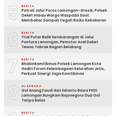
5
BERITA
Patroli Jalur Poros Lamongan–Gresik, Polsek
Deket Imbau Warga Waspada Saat
Membakar Sampah Cegah Risiko Kebakaran
6
BERITA
Truk Putar Balik Sembarangan di Jalur
Pantura Lamongan, Pemotor Asal Deket
Tewas Tabrak Bagian Belakang
7
BERITA
Bhabinkamtibmas Polsek Lamongan Kota
Hadiri Forum Kelembagaan Kelurahan Jetis,
Perkuat Sinergi Jaga Kamtibmas
8
OLAHRAGA
Gol Anang Faudi dan Edianto Bawa PKDI
Lamongan Bungkam Bojonegoro Dua Gol
Tanpa Balas
BERITA