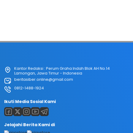
Kantor Redaksi : Perum Graha Indah Blok AH No.14
Lamongan, Jawa Timur - Indonesia
beritasiber.online@gmail.com
0812-1488-1924
Ikuti Media Sosial Kami
Jelajahi Berita Kami di