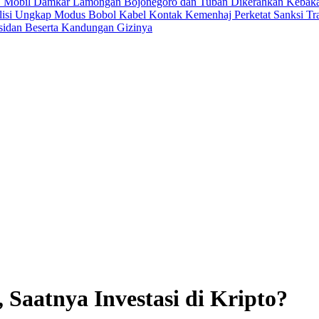
 7 Mobil Damkar Lamongan Bojonegoro dan Tuban Dikerahkan
Kebaka
olisi Ungkap Modus Bobol Kabel Kontak
Kemenhaj Perketat Sanksi Tr
ksidan Beserta Kandungan Gizinya
 Saatnya Investasi di Kripto?