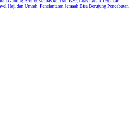
ran Gunung Bromo Meluas ke Arah B29, Luas Lahan Terbakar
avel Haji dan Umrah, Penelantaran Jemaah Bisa Berujung Pencabutan