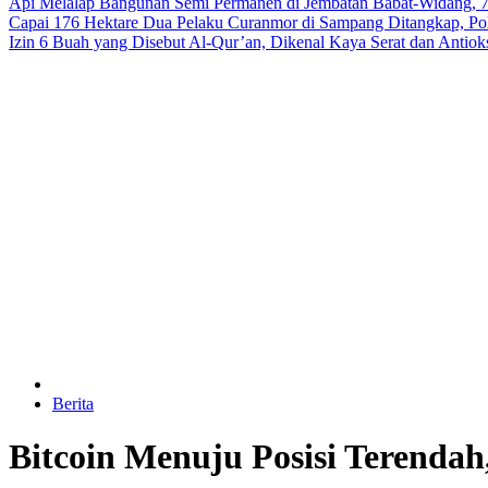
Api Melalap Bangunan Semi Permanen di Jembatan Babat-Widang,
Capai 176 Hektare
Dua Pelaku Curanmor di Sampang Ditangkap, P
Izin
6 Buah yang Disebut Al-Qur’an, Dikenal Kaya Serat dan Antio
Berita
Bitcoin Menuju Posisi Terendah,