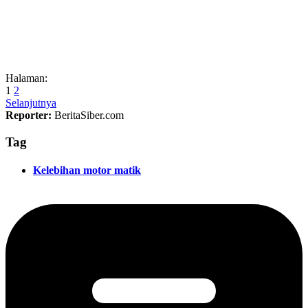
Halaman:
1
2
Selanjutnya
Reporter:
BeritaSiber.com
Tag
Kelebihan motor matik