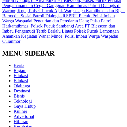
Patroli Dialogis di Area Parkir PT Blesscon, Polsek Pucuk Perkuat
Pengamanan dan Cegah Gangguan Kamtibmas
Patroli Dialogis di
Warung Kopi, Polsek Pucuk Ajak Warga Jaga Kamtibmas dan Bijak
Bermedia Sosial
Patroli Dialogis di SPBU Pucuk, Polisi Imbau
Warga Waspadai Pencurian dan Peredaran Uang Palsu
Patroli
Harkamtibmas, Polsek Pucuk Sambangi Area PT Blesscon dan
Imbau Pengemudi Tertib Berlalu Lintas
Polsek Pucuk Lamongan
Amankan Kegiatan Wanar Mince, Polisi Imbau Warga Waspadai
Curanmor
MENU SIDEBAR
Berita
Ragam
Edukasi
Edukasi
Olahraga
Destinasi
Bisnis
Teknologi
Gaya Hidup
Kuliner
Advertorial
Hiburan
Kesehatan