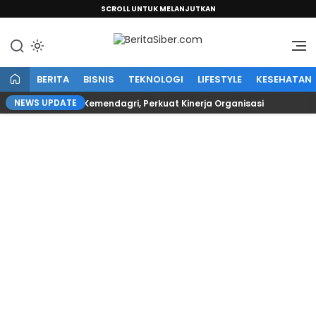
SCROLL UNTUK MELANJUTKAN
Sumber Informasi Terpercaya
BeritaSiber.com
BERITA
BISNIS
TEKNOLOGI
LIFESTYLE
KESEHATAN
NEWS UPDATE
ah Pejabat Kemendagri, Perkuat Kinerja Organisasi
Sr