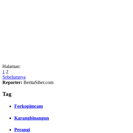
Halaman:
1
2
Sebelumnya
Reporter:
BeritaSiber.com
Tag
Forkopimcam
Karangbinangun
Perangi