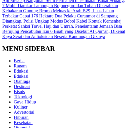
Api Melalap Bangunan Semi Permanen di Jembatan Babat-Widang,
7 Mobil Damkar Lamongan Bojonegoro dan Tuban Dikerahkan
Kebakaran Gunung Bromo Meluas ke Arah B29, Luas Lahan
Terbakar Capai 176 Hektare
Dua Pelaku Curanmor di Sampang
Ditangkap, Polisi Ungkap Modus Bobol Kabel Kontak
Kemenhaj
Perketat Sanksi Travel Haji dan Umrah, Penelantaran Jemaah Bisa
Berujung Pencabutan Izin
6 Buah yang Disebut Al-Qur’an, Dikenal
Kaya Serat dan Antioksidan Beserta Kandungan Gizinya
MENU SIDEBAR
Berita
Ragam
Edukasi
Edukasi
Olahraga
Destinasi
Bisnis
Teknologi
Gaya Hidup
Kuliner
Advertorial
Hiburan
Kesehatan
Otomotif