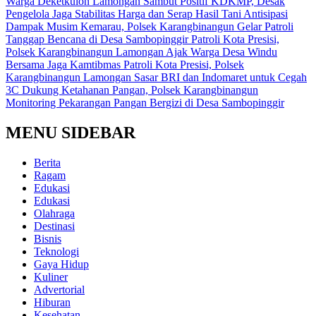
Warga Deketkulon Lamongan Sambut Positif KDKMP, Desak
Pengelola Jaga Stabilitas Harga dan Serap Hasil Tani
Antisipasi
Dampak Musim Kemarau, Polsek Karangbinangun Gelar Patroli
Tanggap Bencana di Desa Sambopinggir
Patroli Kota Presisi,
Polsek Karangbinangun Lamongan Ajak Warga Desa Windu
Bersama Jaga Kamtibmas
Patroli Kota Presisi, Polsek
Karangbinangun Lamongan Sasar BRI dan Indomaret untuk Cegah
3C
Dukung Ketahanan Pangan, Polsek Karangbinangun
Monitoring Pekarangan Pangan Bergizi di Desa Sambopinggir
MENU SIDEBAR
Berita
Ragam
Edukasi
Edukasi
Olahraga
Destinasi
Bisnis
Teknologi
Gaya Hidup
Kuliner
Advertorial
Hiburan
Kesehatan