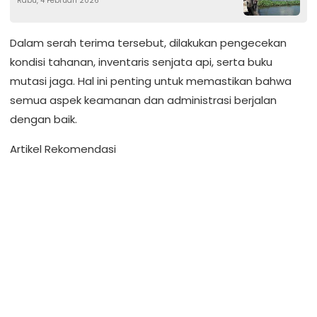
Rabu, 4 Februari 2026
dengan Warga di Area Tambak
Dalam serah terima tersebut, dilakukan pengecekan
kondisi tahanan, inventaris senjata api, serta buku
mutasi jaga. Hal ini penting untuk memastikan bahwa
semua aspek keamanan dan administrasi berjalan
dengan baik.
Artikel Rekomendasi