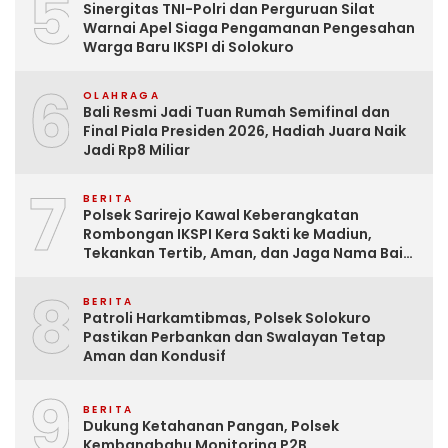
5
Sinergitas TNI-Polri dan Perguruan Silat
Warnai Apel Siaga Pengamanan Pengesahan
Warga Baru IKSPI di Solokuro
6
OLAHRAGA
Bali Resmi Jadi Tuan Rumah Semifinal dan
Final Piala Presiden 2026, Hadiah Juara Naik
Jadi Rp8 Miliar
7
BERITA
Polsek Sarirejo Kawal Keberangkatan
Rombongan IKSPI Kera Sakti ke Madiun,
Tekankan Tertib, Aman, dan Jaga Nama Baik
Organisasi
8
BERITA
Patroli Harkamtibmas, Polsek Solokuro
Pastikan Perbankan dan Swalayan Tetap
Aman dan Kondusif
9
BERITA
Dukung Ketahanan Pangan, Polsek
Kembangbahu Monitoring P2B