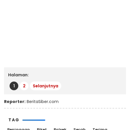
Halaman:
1
2
Selanjutnya
Reporter:
BeritaSiber.com
TAG
Penjagaan
Piket
Polsek
Serah
Terima