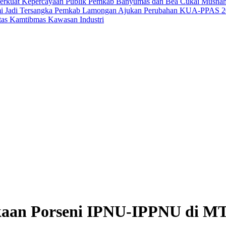
Perkuat Kepercayaan Publik
Pemkab Banyumas dan Bea Cukai Musnahka
i Jadi Tersangka
Pemkab Lamongan Ajukan Perubahan KUA-PPAS 2026
tas Kamtibmas Kawasan Industri
kaan Porseni IPNU-IPPNU di MT