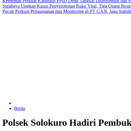
Kementan Perkuat Kapasitas PPID Demi Tangkal Disinformasi dan 
Surabaya Ungkap Kasus Penyerobotan Ruko Viral, Tiga Orang Resm
Pucuk Perkuat Pengamanan dan Monitoring di PT GAN, Jaga Stabili
Berita
Polsek Solokuro Hadiri Pembu