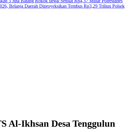
n 3 Juta Batang Rokok Ilegal Senilai Rp4,37 Miliar
Polrestabes
, Belanja Daerah Diproyeksikan Tembus Rp3,29 Triliun
Polsek
S Al-Ikhsan Desa Tenggulun