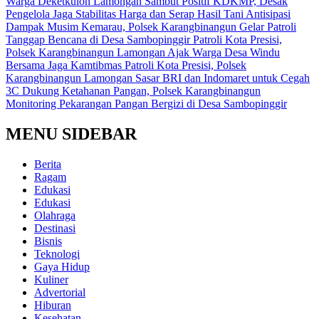
Warga Deketkulon Lamongan Sambut Positif KDKMP, Desak
Pengelola Jaga Stabilitas Harga dan Serap Hasil Tani
Antisipasi
Dampak Musim Kemarau, Polsek Karangbinangun Gelar Patroli
Tanggap Bencana di Desa Sambopinggir
Patroli Kota Presisi,
Polsek Karangbinangun Lamongan Ajak Warga Desa Windu
Bersama Jaga Kamtibmas
Patroli Kota Presisi, Polsek
Karangbinangun Lamongan Sasar BRI dan Indomaret untuk Cegah
3C
Dukung Ketahanan Pangan, Polsek Karangbinangun
Monitoring Pekarangan Pangan Bergizi di Desa Sambopinggir
MENU SIDEBAR
Berita
Ragam
Edukasi
Edukasi
Olahraga
Destinasi
Bisnis
Teknologi
Gaya Hidup
Kuliner
Advertorial
Hiburan
Kesehatan