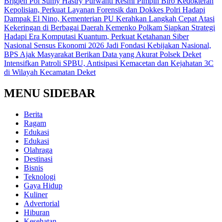
Brigjen Pol Sumy Hastry Purwanti Resmi Pimpin Biro Kedokteran
Kepolisian, Perkuat Layanan Forensik dan Dokkes Polri
Hadapi
Dampak El Nino, Kementerian PU Kerahkan Langkah Cepat Atasi
Kekeringan di Berbagai Daerah
Kemenko Polkam Siapkan Strategi
Hadapi Era Komputasi Kuantum, Perkuat Ketahanan Siber
Nasional
Sensus Ekonomi 2026 Jadi Fondasi Kebijakan Nasional,
BPS Ajak Masyarakat Berikan Data yang Akurat
Polsek Deket
Intensifkan Patroli SPBU, Antisipasi Kemacetan dan Kejahatan 3C
di Wilayah Kecamatan Deket
MENU SIDEBAR
Berita
Ragam
Edukasi
Edukasi
Olahraga
Destinasi
Bisnis
Teknologi
Gaya Hidup
Kuliner
Advertorial
Hiburan
Kesehatan