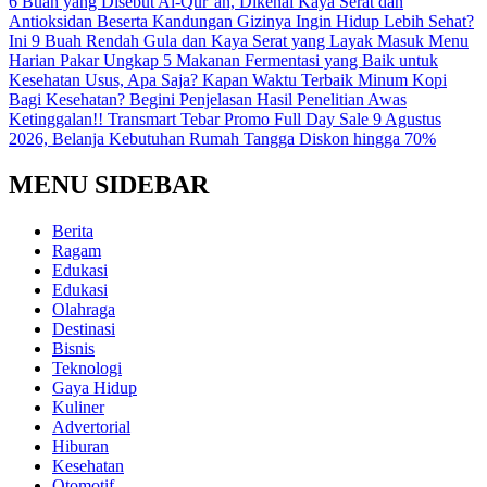
6 Buah yang Disebut Al-Qur’an, Dikenal Kaya Serat dan
Antioksidan Beserta Kandungan Gizinya
Ingin Hidup Lebih Sehat?
Ini 9 Buah Rendah Gula dan Kaya Serat yang Layak Masuk Menu
Harian
Pakar Ungkap 5 Makanan Fermentasi yang Baik untuk
Kesehatan Usus, Apa Saja?
Kapan Waktu Terbaik Minum Kopi
Bagi Kesehatan? Begini Penjelasan Hasil Penelitian
Awas
Ketinggalan!! Transmart Tebar Promo Full Day Sale 9 Agustus
2026, Belanja Kebutuhan Rumah Tangga Diskon hingga 70%
MENU SIDEBAR
Berita
Ragam
Edukasi
Edukasi
Olahraga
Destinasi
Bisnis
Teknologi
Gaya Hidup
Kuliner
Advertorial
Hiburan
Kesehatan
Otomotif