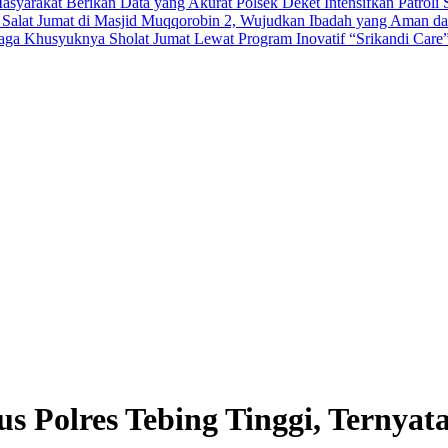
asyarakat Berikan Data yang Akurat
Polsek Deket Intensifkan Patrol
n Salat Jumat di Masjid Muqqorobin 2, Wujudkan Ibadah yang Aman 
aga Khusyuknya Sholat Jumat Lewat Program Inovatif “Srikandi Care
 Polres Tebing Tinggi, Ternyata