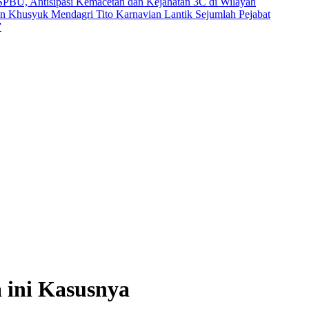
i SPBU, Antisipasi Kemacetan dan Kejahatan 3C di Wilayah
dan Khusyuk
Mendagri Tito Karnavian Lantik Sejumlah Pejabat
”
 ini Kasusnya