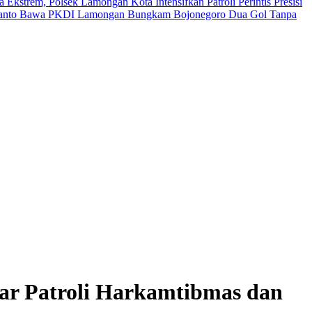
kstrem, Polsek Lamongan Kota Intensifkan Patroli Perintis Presisi
ianto Bawa PKDI Lamongan Bungkam Bojonegoro Dua Gol Tanpa
r Patroli Harkamtibmas dan