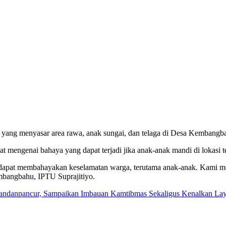
, yang menyasar area rawa, anak sungai, dan telaga di Desa Kemba
 mengenai bahaya yang dapat terjadi jika anak-anak mandi di lokasi te
ng dapat membahayakan keselamatan warga, terutama anak-anak. Kami m
mbangbahu, IPTU Suprajitiyo.
 Pandanpancur, Sampaikan Imbauan Kamtibmas Sekaligus Kenalkan Lay