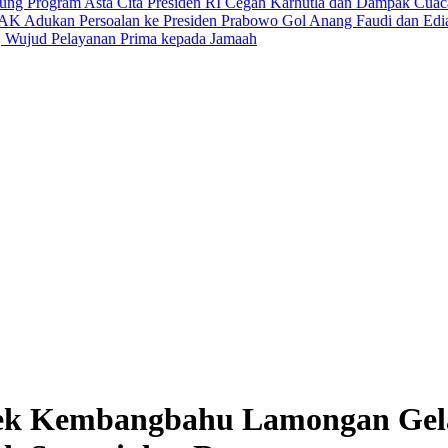
ung Program Asta Cita Presiden RI
Cegah Karhutla dan Dampak Cuaca E
K Adukan Persoalan ke Presiden Prabowo
Gol Anang Faudi dan Ed
n, Wujud Pelayanan Prima kepada Jamaah
sek Kembangbahu Lamongan Gela