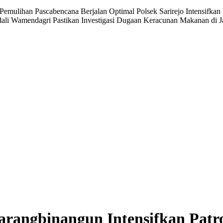
n Pemulihan Pascabencana Berjalan Optimal
Polsek Sarirejo Intensifka
dali
Wamendagri Pastikan Investigasi Dugaan Keracunan Makanan di 
rangbinangun Intensifkan Patrol