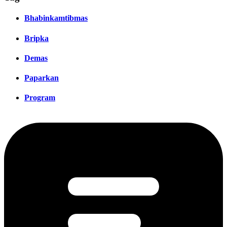
Bhabinkamtibmas
Bripka
Demas
Paparkan
Program