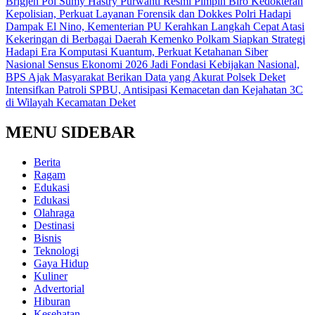
Brigjen Pol Sumy Hastry Purwanti Resmi Pimpin Biro Kedokteran
Kepolisian, Perkuat Layanan Forensik dan Dokkes Polri
Hadapi
Dampak El Nino, Kementerian PU Kerahkan Langkah Cepat Atasi
Kekeringan di Berbagai Daerah
Kemenko Polkam Siapkan Strategi
Hadapi Era Komputasi Kuantum, Perkuat Ketahanan Siber
Nasional
Sensus Ekonomi 2026 Jadi Fondasi Kebijakan Nasional,
BPS Ajak Masyarakat Berikan Data yang Akurat
Polsek Deket
Intensifkan Patroli SPBU, Antisipasi Kemacetan dan Kejahatan 3C
di Wilayah Kecamatan Deket
MENU SIDEBAR
Berita
Ragam
Edukasi
Edukasi
Olahraga
Destinasi
Bisnis
Teknologi
Gaya Hidup
Kuliner
Advertorial
Hiburan
Kesehatan